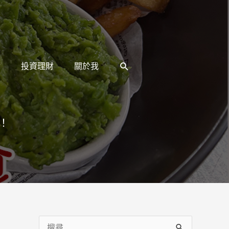
搜
活
投資理財
關於我
尋
！
搜