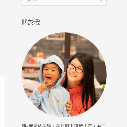
尋
關
關於我
鍵
字
:
嗨~我是依武媽，在竹科上班近十年，為二