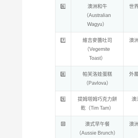
6️⃣
澳洲和牛
世
（Australian
Wagyu）
7️⃣
維吉麥醬吐司
澳
（Vegemite
Toast）
8️⃣
帕芙洛娃蛋糕
外
（Pavlova）
9️⃣
提姆塔姆巧克力餅
澳
乾（Tim Tam）
🔟
澳式早午餐
澳
（Aussie Brunch）