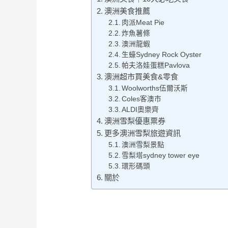
澳洲美食推薦
肉派Meat Pie
炸魚薯條
澳洲龍蝦
生蠔Sydney Rock Oyster
帕夫洛娃蛋糕Pavlova
澳洲超市買美食&零食
Woolworths伍爾沃斯
Coles客澳市
ALDI奧樂齊
澳洲雪梨優惠票券
更多澳洲雪梨旅遊資訊
澳洲雪梨景點
雪梨塔sydney tower eye
環形碼頭
關於