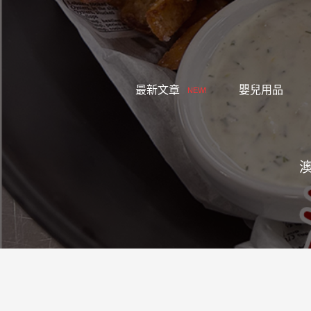
跳
至
主
要
內
最新文章
嬰兒用品
NEW!
容