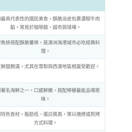
洲最具代表性的國民美食，酥脆派皮包裹濃郁牛肉
餡，常見於咖啡館、超市與球場。
鮮魚排搭配酥脆薯條，是澳洲海港城市必吃經典料
理。
質鮮甜飽滿，尤其在雪梨與西澳地區相當受歡迎。
洲著名海鮮之一，口感鮮嫩，搭配檸檬最能品嚐原
味。
洲特色食材，脂肪低、蛋白質高，常以燒烤或煎烤
方式料理。