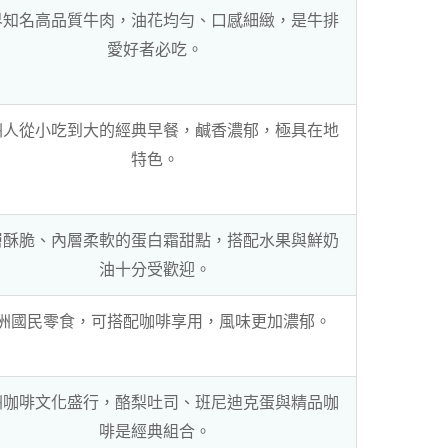
界知名高品質牛肉，油花均勻、口感細緻，是牛排
愛好者必吃。
洲人從小吃到大的經典早餐，鹹香濃郁，極具在地
特色。
層酥脆、內層柔軟的蛋白霜甜點，搭配水果與鮮奶
油十分受歡迎。
洲國民零食，可搭配咖啡享用，風味更加濃郁。
洲咖啡文化盛行，酪梨吐司、班尼迪克蛋與精品咖
啡是經典組合。