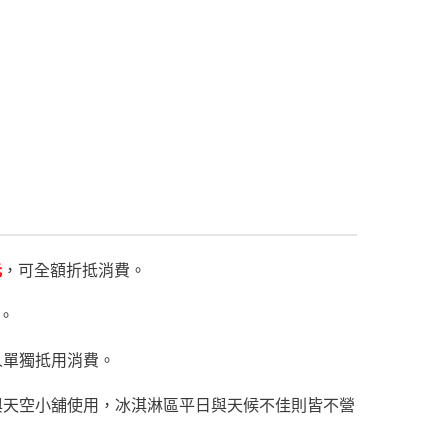
元
，可全額折抵消費。
。
人單獨抵用消費。
與天空小舖使用，冰淇淋區平日與天候不佳則皆不營