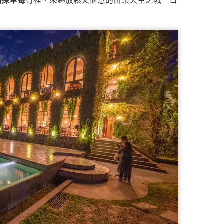
湖採草莓
行程，來趟放鬆又愜意的苗栗天空之城一日