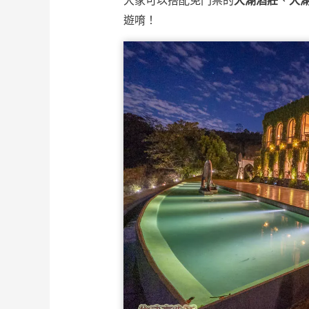
大家可以搭配免門票的
大湖酒莊
、
大
遊唷！