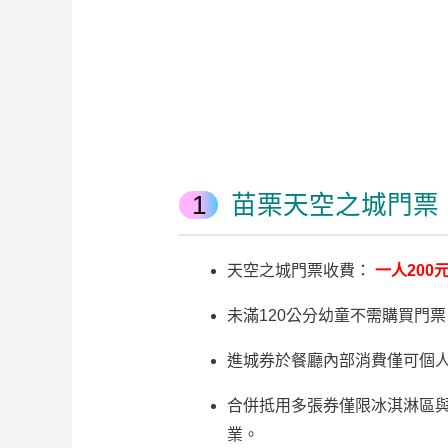
苗栗天空之城門票
天空之城門票收費：
一人200
未滿120公分幼童不需購買門票
進城券於餐廳內部消費僅可個
合併抵用多張券僅限冰淇淋區
業。