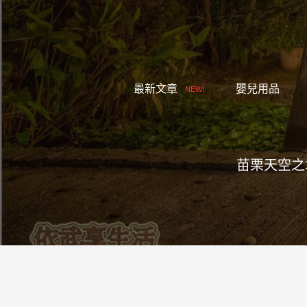
跳
至
主
要
內
最新文章
嬰兒用品
NEW!
容
苗栗天空之