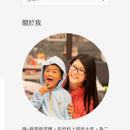
尋
關
關於我
鍵
字
:
嗨~我是依武媽，在竹科上班近十年，為二