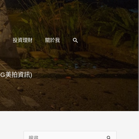
搜
活
投資理財
關於我
尋
G美拍資訊)
搜