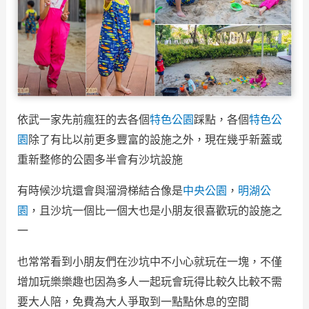
依武一家先前瘋狂的去各個
特色公園
踩點，各個
特色公
園
除了有比以前更多豐富的設施之外，現在幾乎新蓋或
重新整修的公園多半會有沙坑設施
有時候沙坑還會與溜滑梯結合像是
中央公園
，
明湖公
園
，且沙坑一個比一個大也是小朋友很喜歡玩的設施之
一
也常常看到小朋友們在沙坑中不小心就玩在一塊，不僅
增加玩樂樂趣也因為多人一起玩會玩得比較久比較不需
要大人陪，免費為大人爭取到一點點休息的空間