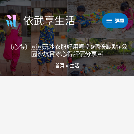
跳
至
依武享生活
選
選單
主
要
單
內
〔心得〕玩沙衣服好用嗎？9個優缺點+公
容
園沙坑實穿心得評價分享
首頁
»
生活