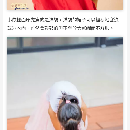
小依裡面原先穿的是洋裝，洋裝的裙子可以輕易地塞進
玩沙衣內，雖然會鼓鼓的但不至於太緊繃而不舒服。