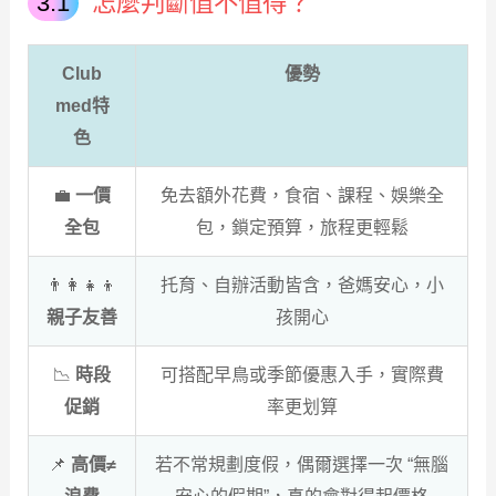
怎麼判斷值不值得？
Club
優勢
med特
色
💼
一價
免去額外花費，食宿、課程、娛樂全
全包
包，鎖定預算，旅程更輕鬆
👨‍👩‍👧‍👦
托育、自辦活動皆含，爸媽安心，小
親子友善
孩開心
📉
時段
可搭配早鳥或季節優惠入手，實際費
促銷
率更划算
📌
高價≠
若不常規劃度假，偶爾選擇一次 “無腦