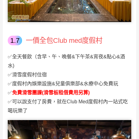
一價全包Club med度假村
✅全天餐飲（含早、午、晚餐&下午茶&宵夜&點心&酒
水)
✅滑雪度假村住宿
✅度假村內娛樂設施&兒童俱樂部&水療中心免費玩
✅
免費滑雪團課(滑雪板租借費用另算)
✅可以說支付了房費，就在Club Med度假村內一站式吃
喝玩樂了