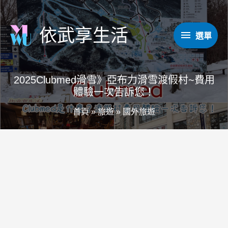
跳
至
依武享生活
選
選單
主
要
單
內
2025Clubmed滑雪》亞布力滑雪渡假村~費用
容
體驗一次告訴您！
首頁
»
旅遊
»
國外旅遊