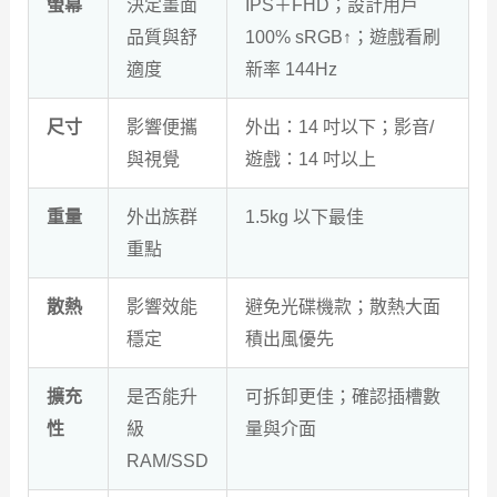
螢幕
決定畫面
IPS＋FHD；設計用戶
品質與舒
100% sRGB↑；遊戲看刷
適度
新率 144Hz
尺寸
影響便攜
外出：14 吋以下；影音/
與視覺
遊戲：14 吋以上
重量
外出族群
1.5kg 以下最佳
重點
散熱
影響效能
避免光碟機款；散熱大面
穩定
積出風優先
擴充
是否能升
可拆卸更佳；確認插槽數
性
級
量與介面
RAM/SSD