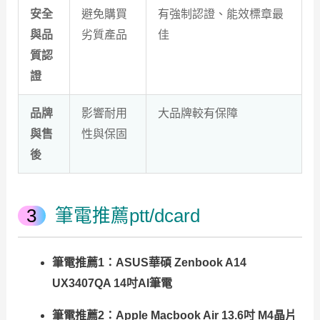
安全
避免購買
有強制認證、能效標章最
與品
劣質產品
佳
質認
證
品牌
影響耐用
大品牌較有保障
與售
性與保固
後
筆電推薦ptt/dcard
筆電推薦1：ASUS華碩 Zenbook A14
UX3407QA 14吋AI筆電
筆電推薦2：Apple Macbook Air 13.6吋 M4晶片