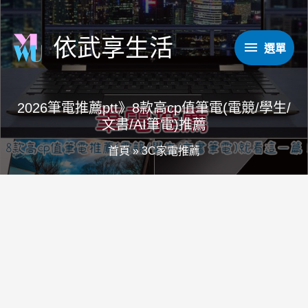
跳
至
依武享生活
選
選單
主
要
單
內
2026筆電推薦ptt》8款高cp值筆電(電競/學生/
容
文書/AI筆電)推薦
首頁
»
3C家電推薦