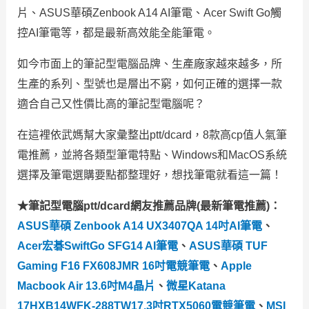
片、ASUS華碩Zenbook A14 AI筆電、Acer Swift Go觸
控AI筆電等，都是最新高效能全能筆電。
如今市面上的筆記型電腦品牌、生產廠家越來越多，所
生產的系列、型號也是層出不窮，如何正確的選擇一款
適合自己又性價比高的筆記型電腦呢？
在這裡依武媽幫大家彙整出ptt/dcard，8款高cp值人氣筆
電推薦，並將各類型筆電特點、Windows和MacOS系統
選擇及筆電選購要點都整理好，想找筆電就看這一篇！
★筆記型電腦ptt/dcard網友推薦品牌(最新筆電推薦)：
ASUS華碩 Zenbook A14 UX3407QA 14吋AI筆電
、
Acer宏碁SwiftGo SFG14 AI筆電
、
ASUS華碩 TUF
Gaming F16 FX608JMR 16吋電競筆電
、
Apple
Macbook Air 13.6吋M4晶片
、
微星Katana
17HXB14WFK-288TW17.3吋RTX5060電競筆電
、
MSI