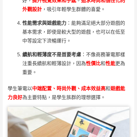
好，
提升視覺效果和手感
。
追求時尚和個性化的
外觀設計
，吸引年輕學生群體的喜愛。
性能需求與遊戲能力
：能夠滿足絕大部分遊戲的
基本需求，即使是較大型的遊戲，也可以在低至
中等設定下流暢運行。
續航和輕薄度不是首要考慮
：不像商務筆電那樣
注重長續航和輕薄設計，因為
性價比
和
性能
更為
重要。
學生筆電以
中端配置、時尚外觀、成本效益高
和
遊戲能
力良好
為主要特點，是學生族群的理想選擇。