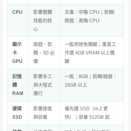
CPU
影響整體
文書：中階 CPU；剪輯/
效能的核
遊戲：高階 CPU
心
顯示
遊戲、剪
一般用途免獨顯；重度工
卡
輯、3D 必
作選 4GB VRAM 以上獨
GPU
備
顯
記憶
影響多工
一般：8GB；剪輯/遊戲：
體
與大程式
16GB 以上
RAM
運行
硬碟
影響速度
優先選 SSD（m.2 更
SSD
與容量
快）；容量 512GB 起