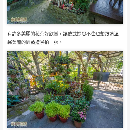
有許多美麗的花朵好欣賞，讓依武媽忍不住也想跟這溫
馨美麗的園藝造景拍一張。