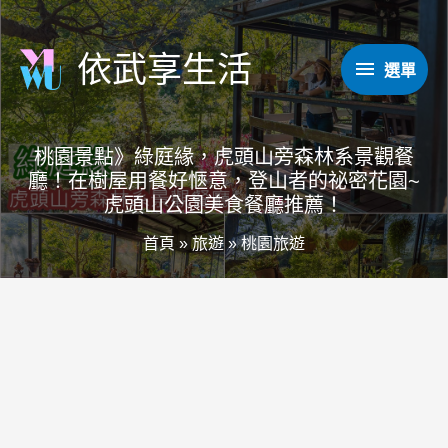
跳
至
依武享生活
選
選單
主
要
單
內
桃園景點》綠庭緣，虎頭山旁森林系景觀餐
容
廳！在樹屋用餐好愜意，登山者的祕密花園~
虎頭山公園美食餐廳推薦！
首頁
»
旅遊
»
桃園旅遊