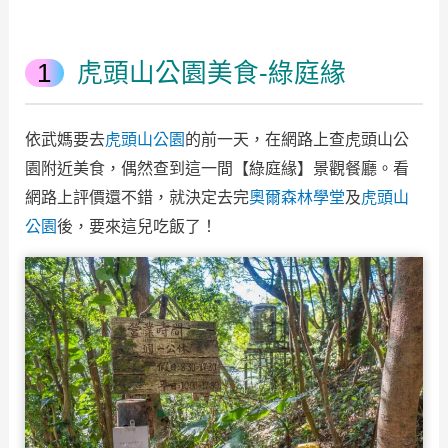
虎頭山公園美食-綠庭緣
依武媽要去
虎頭山公園
的前一天，在網路上查虎頭山公
園附近美食，偶然查到這一間【綠庭緣】景觀餐廳。看
網路上評價還不錯，就決定去完
奧爾森林學堂
及
虎頭山
公園
後，要來這兒吃飯了！