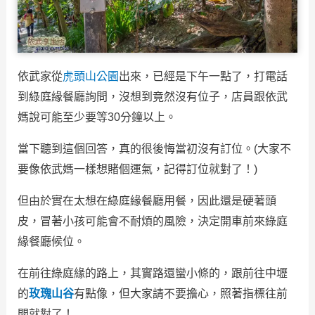
依武家從
虎頭山公園
出來，已經是下午一點了，打電話
到綠庭緣餐廳詢問，沒想到竟然沒有位子，店員跟依武
媽說可能至少要等30分鐘以上。
當下聽到這個回答，真的很後悔當初沒有訂位。(大家不
要像依武媽一樣想賭個運氣，記得訂位就對了！)
但由於實在太想在綠庭緣餐廳用餐，因此還是硬著頭
皮，冒著小孩可能會不耐煩的風險，決定開車前來綠庭
緣餐廳候位。
在前往綠庭緣的路上，其實路還蠻小條的，跟前往中壢
的
玫瑰山谷
有點像，但大家請不要擔心，照著指標往前
開就對了！