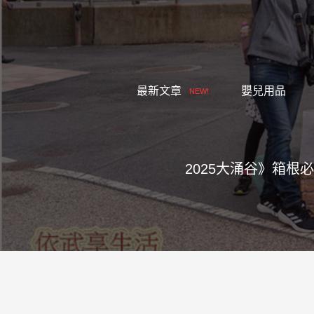
跳
至
主
要
內
最新文章
嬰兒用品
NEW!
容
2025大涌谷》箱