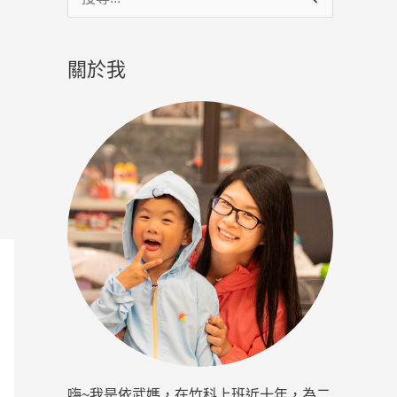
尋
關
關於我
鍵
字
:
嗨~我是依武媽，在竹科上班近十年，為二