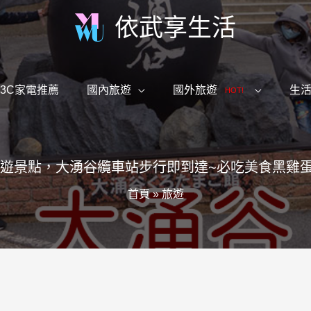
依武享生活
3C家電推薦
國內旅遊
國外旅遊
生
HOT!
根必遊景點，大湧谷纜車站步行即到達~必吃美食黑雞
首頁
»
旅遊