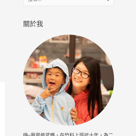
尋
關
關於我
鍵
字
:
嗨~我是依武媽，在竹科上班近十年，為二