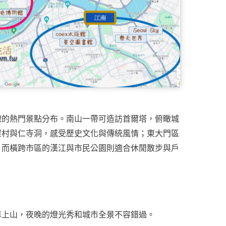
線的熱門景點分布。南山一帶可造訪首爾塔，俯瞰城
屋村與仁寺洞，感受歷史文化與傳統風情；東大門區
；而橫跨市區的漢江與市民公園則適合休閒散步與戶
車上山，夜晚的燈光秀和城市全景不容錯過。