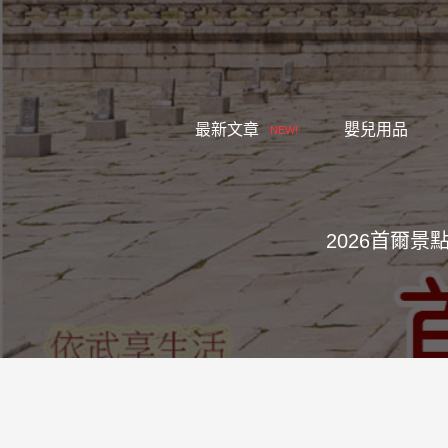
跳
至
主
要
內
最新文章
嬰兒用品
NEW!
容
2026首爾