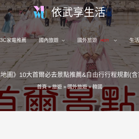
依武享生活
3C家電推薦
國內旅遊
國外旅遊
生
HOT!
景點地圖》10大首爾必去景點推薦&自由行行程規劃(含
首頁
»
旅遊
»
國外旅遊
»
韓國