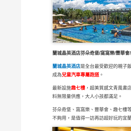
蘭城晶英酒店
芬朵奇堡/窩窩樂/豐華
蘭城晶英酒店
是全台最受歡迎的親子
成為
兒童汽車專屬跑道
。
最新設施
趣七樓
，超美質感文青風書
料無限量供應，大人小孩都滿足。
芬朵奇堡、窩窩樂、豐華會、趣七樓
不夠用，是值得一訪再訪超好玩的宜