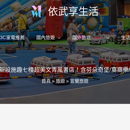
依武享生活
3C家電推薦
國內旅遊
國外旅遊
生
HOT!
最新設施趣七樓超美文青風書店！含芬朵奇堡/窩窩樂
首頁
»
旅遊
»
宜蘭旅遊