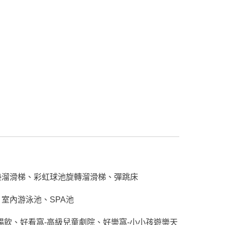
墊溜滑梯、彩虹球池旋轉溜滑梯、彈跳床
室內游泳池、SPA池
暢飲、好看窩-高級兒童劇院、好樂窩-小小孩遊樂天