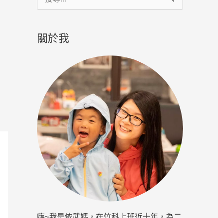
尋
關
關於我
鍵
字
:
嗨~我是依武媽，在竹科上班近十年，為二