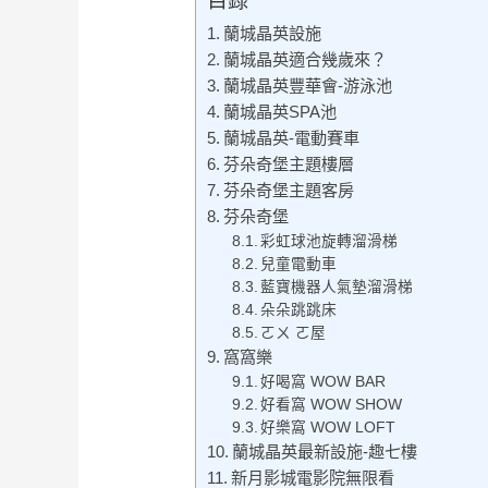
目錄
蘭城晶英設施
蘭城晶英適合幾歲來？
蘭城晶英豐華會-游泳池
蘭城晶英SPA池
蘭城晶英-電動賽車
芬朵奇堡主題樓層
芬朵奇堡主題客房
芬朵奇堡
彩虹球池旋轉溜滑梯
兒童電動車
藍寶機器人氣墊溜滑梯
朵朵跳跳床
ㄛㄨ ㄛ屋
窩窩樂
好喝窩 WOW BAR
好看窩 WOW SHOW
好樂窩 WOW LOFT
蘭城晶英最新設施-趣七樓
新月影城電影院無限看