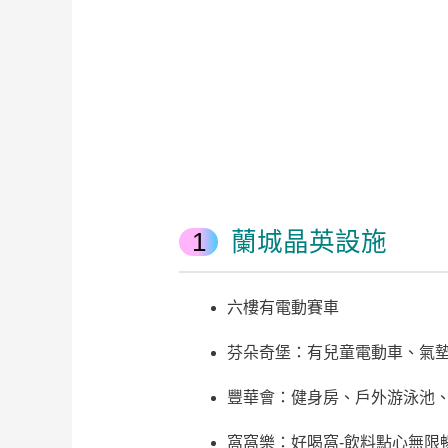
蘭城晶英設施
六樓有電動賽車
芬朵奇堡：有兒童電動車、氣
豐華會：健身房、戶外游泳池、
窩窩樂：好喝窩-飲料點心無限