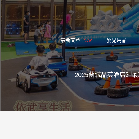
跳
至
主
要
內
最新文章
嬰兒用品
NEW!
容
2025蘭城晶英酒店》