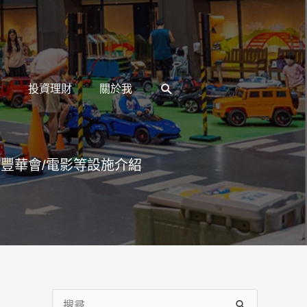
搜
活
投資理財
關於我
尋
/豐華會/電影等設施介紹
搜