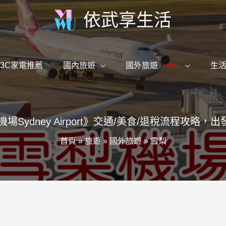
依武享生活
3C家電推薦
國內旅遊
國外旅遊
生
HOT!
梨機場Sydney Airport》交通/美食/退稅流程攻略，
首頁
»
旅遊
»
國外旅遊
»
雪梨