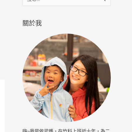
尋
關
關於我
鍵
字
:
嗨~我是依武媽，在竹科上班近十年，為二