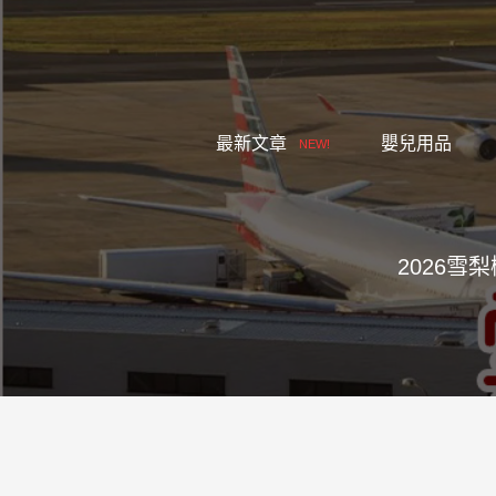
跳
至
主
要
內
最新文章
嬰兒用品
NEW!
容
2026雪