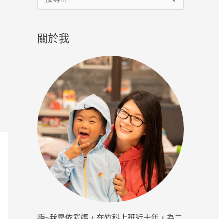
尋
關
關於我
鍵
字
:
嗨~我是依武媽，在竹科上班近十年，為二