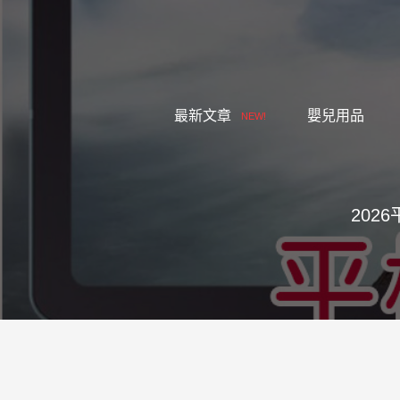
跳
至
主
要
內
最新文章
嬰兒用品
NEW!
容
202