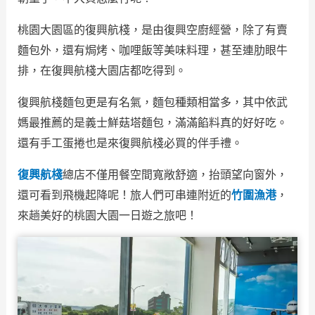
桃園大園區的復興航棧，是由復興空廚經營，除了有賣
麵包外，還有焗烤、咖哩飯等美味料理，甚至連肋眼牛
排，在復興航棧大園店都吃得到。
復興航棧麵包更是有名氣，麵包種類相當多，其中依武
媽最推薦的是義士鮮菇塔麵包，滿滿餡料真的好好吃。
還有手工蛋捲也是來復興航棧必買的伴手禮。
復興航棧
總店不僅用餐空間寬敞舒適，抬頭望向窗外，
還可看到飛機起降呢！旅人們可串連附近的
竹圍漁港
，
來趟美好的桃園大園一日遊之旅吧！