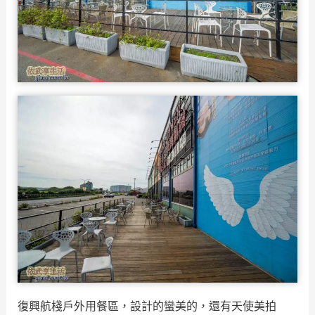
復興航棧戶外用餐區，設計的蠻美的，還有天使美拍