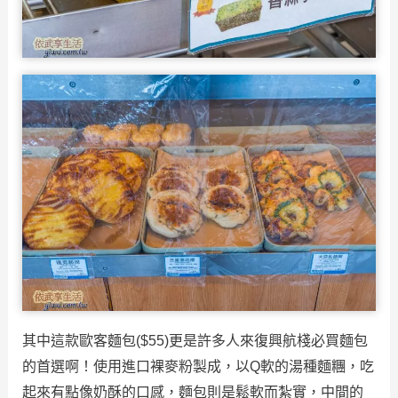
其中這款歐客麵包($55)更是許多人來復興航棧必買
麵包
的首選啊！使用進口裸麥粉製成，以Q軟的湯種麵糰，吃
起來有點像奶酥的口感，麵包則是鬆軟而紮實，中間的