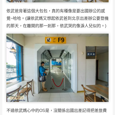
依武爸背著這個大包包，真的有種像是要出國辦公的感
覺~哈哈。(讓依武媽又想起依武爸到北京出差辦公要登機
的那天，在離開的那一剎那，依武哭的像淚人兒似的。)
不過依武媽心中的OS是，沒關係出國出差記得把差旅費