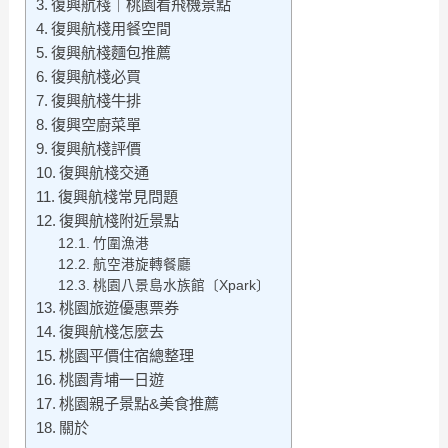
復興航棧｜桃園看飛機景點
復興航棧用餐空間
復興航棧麵包推薦
復興航棧必買
復興航棧牛排
復興空廚菜單
復興航棧評價
復興航棧交通
復興航棧常見問題
復興航棧附近景點
竹圍漁港
航空港旋轉餐廳
桃園八景島水族館〔Xpark〕
桃園旅遊優惠票券
復興航棧怎麼去
桃園平價住宿總整理
桃園青埔一日遊
桃園親子景點&美食推薦
關於