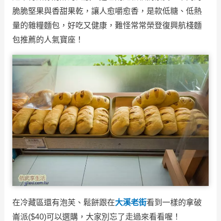
脆脆堅果與香甜果乾，讓人愈嚼愈香，是款低糖、低熱
量的雜糧麵包，好吃又健康，難怪常常榮登復興航棧麵
包推薦的人氣寶座！
在冷藏區還有泡芙、鬆餅跟在
大溪老街
看到一樣的拿破
崙派($40)可以選購，大家別忘了走過來看看喔！