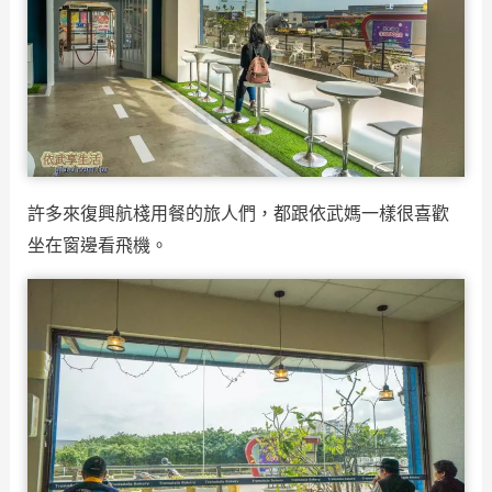
許多來復興航棧用餐的旅人們，都跟依武媽一樣很喜歡
坐在窗邊看飛機。