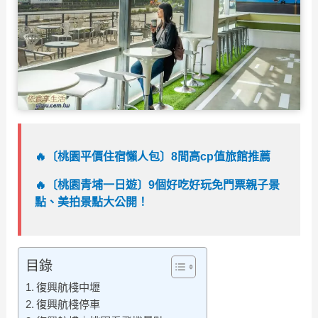
🔥〔桃園平價住宿懶人包〕8間高cp值旅館推薦
🔥
〔桃園青埔一日遊〕9個好吃好玩免門票親子景
點、美拍景點大公開！
目錄
復興航棧中壢
復興航棧停車