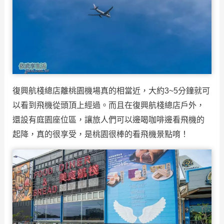
復興航棧總店離桃園機場真的相當近，大約3~5分鐘就可
以看到飛機從頭頂上經過。而且在復興航棧總店戶外，
還設有庭園座位區，讓旅人們可以邊喝咖啡邊看飛機的
起降，真的很享受，是桃園很棒的看飛機景點唷！