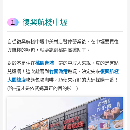
復興航棧中壢
自從復興航棧中壢中美村店暫停營業後，在中壢要買復
興航棧的麵包，就要跑到桃園高鐵站了。
對於不是住在
桃園青埔
一帶的中壢人來說，真的是有點
兒遠啊！這次趁著到
竹圍漁港
遊玩，決定先來
復興航棧
大園總店
吃麵包喝咖啡，順便來好好的大肆採購一番！
(哈~這才是依武媽真正的目的啦！)