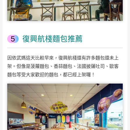
復興航棧麵包推薦
因依武媽這天比較早來，復興航棧還有許多麵包還未上
架。但像是菠蘿麵包、香蒜麵包、法國披薩吐司、歐客
麵包等受大家歡迎的麵包，都已經上架囉！