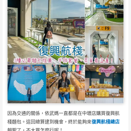
因為交通的關係，依武媽一直都是在中壢店購買復興航
棧麵包。這回總算逮到機會，終於能夠來
復興航棧總店
朝聖了，不大買怎麼行呢！