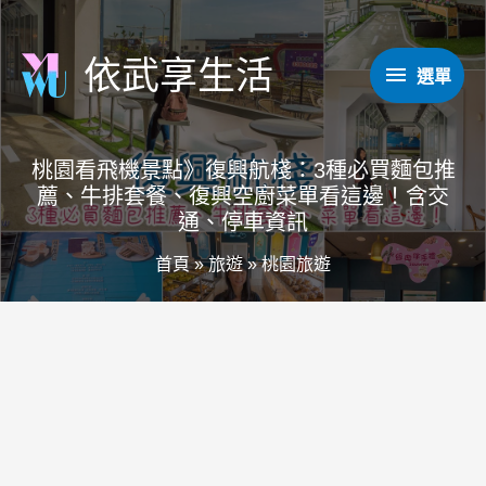
跳
至
依武享生活
選
選單
主
要
單
內
桃園看飛機景點》復興航棧：3種必買麵包推
容
薦、牛排套餐、復興空廚菜單看這邊！含交
通、停車資訊
首頁
»
旅遊
»
桃園旅遊