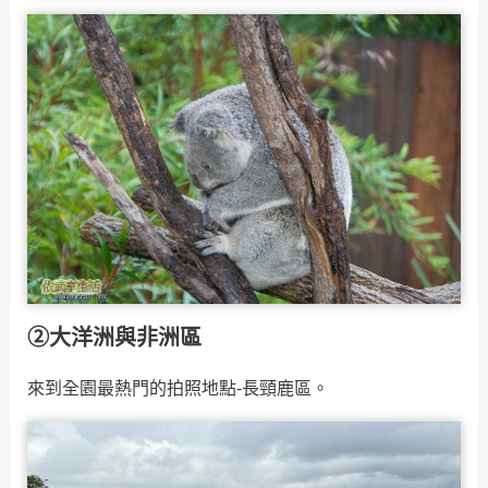
②大洋洲與非洲區
來到全園最熱門的拍照地點-長頸鹿區。