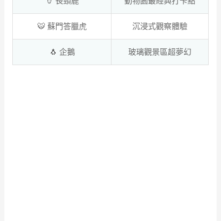
🦒 長頸鹿
動物園最經典打卡點
🐯 蘇門答臘虎
沉浸式觀察體驗
🐧 企鵝
玻璃觀景區超夢幻