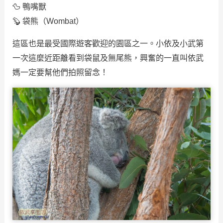
🦆 鴨嘴獸
🦫 袋熊（Wombat）
這區也是最受國際遊客歡迎的園區之一。小依及小武第
一次這麼近距離看到袋鼠及無尾熊，興奮的一直叫依武
媽一定要幫他們拍照留念！