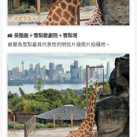
📸 長頸鹿＋雪梨歌劇院＋雪梨塔
被譽為雪梨最具代表性的明信片級照片拍攝地。