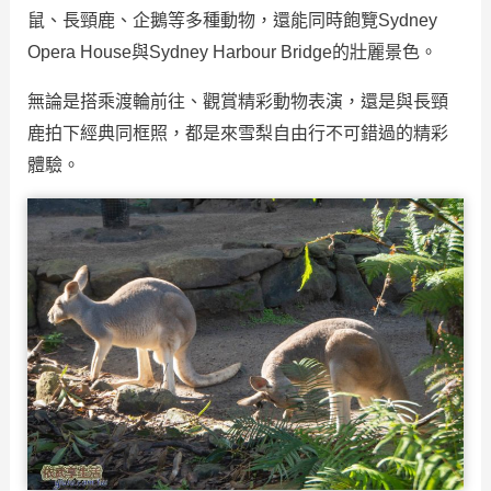
鼠、長頸鹿、企鵝等多種動物，還能同時飽覽
Sydney
Opera House
與
Sydney Harbour Bridge
的壯麗景色。
無論是搭乘渡輪前往、觀賞精彩動物表演，還是與長頸
鹿拍下經典同框照，都是來雪梨自由行不可錯過的精彩
體驗。