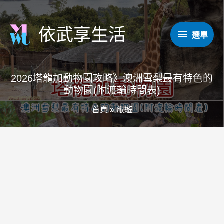
跳
至
依武享生活
選
選單
主
要
單
內
2026塔龍加動物園攻略》澳洲雪梨最有特色的
容
動物園(附渡輪時間表)
首頁
»
旅遊