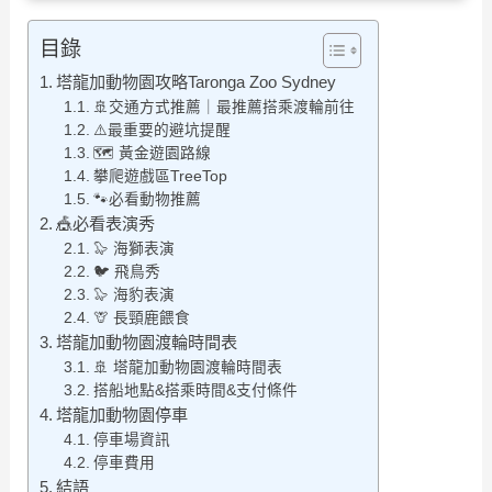
目錄
塔龍加動物園攻略Taronga Zoo Sydney
🚢交通方式推薦｜最推薦搭乘渡輪前往
⚠️最重要的避坑提醒
🗺️ 黃金遊園路線
攀爬遊戲區TreeTop
🐾必看動物推薦
🎪必看表演秀
🦭 海獅表演
🐦 飛鳥秀
🦭 海豹表演
🦒 長頸鹿餵食
塔龍加動物園渡輪時間表
🚢 塔龍加動物園渡輪時間表
搭船地點&搭乘時間&支付條件
塔龍加動物園停車
停車場資訊
停車費用
結語