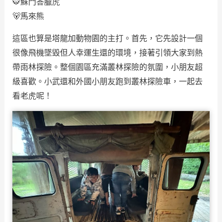
🐯蘇門答臘虎
🐻馬來熊
這區也算是塔龍加動物園的主打。首先，它先設計一個
很像飛機墜毀但人幸運生還的環境，接著引領大家到熱
帶雨林探險。整個園區充滿叢林探險的氛圍，小朋友超
級喜歡。小武還和外國小朋友跑到叢林探險車，一起去
看老虎呢！