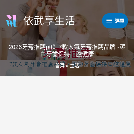
跳
至
依武享生活
選
選單
主
要
單
內
2026牙膏推薦ptt》7款人氣牙膏推薦品牌~潔
容
白牙齒保持口腔健康
首頁
»
生活