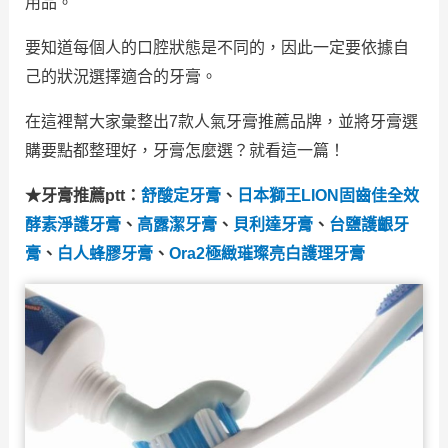
用品。
要知道每個人的口腔狀態是不同的，因此一定要依據自
己的狀況選擇適合的牙膏。
在這裡幫大家彙整出7款人氣牙膏推薦品牌，並將牙膏選
購要點都整理好，牙膏怎麼選？就看這一篇！
★牙膏推薦
ptt：
舒酸定牙膏
、
日本獅王LION固齒佳全效
酵素淨護牙膏
、
高露潔牙膏
、
貝利達牙膏
、
台鹽護齦牙
膏
、
白人蜂膠牙膏
、
Ora2極緻璀璨亮白護理牙膏