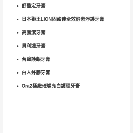
舒酸定牙膏
日本獅王LION固齒佳全效酵素淨護牙膏
高露潔牙膏
貝利達牙膏
台鹽護齦牙膏
白人蜂膠牙膏
Ora2極緻璀璨亮白護理牙膏