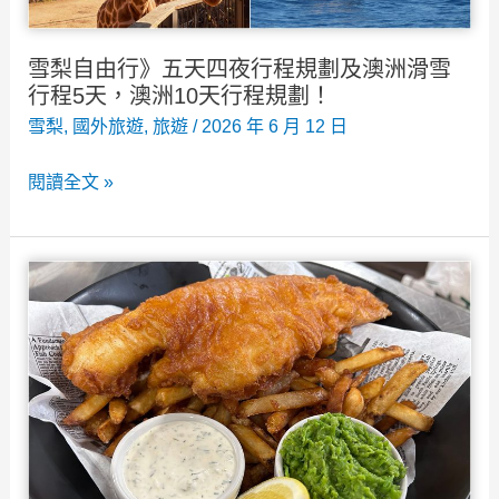
全
球
雪梨自由行》五天四夜行程規劃及澳洲滑雪
頂
行程5天，澳洲10天行程規劃！
尖
雪梨
,
國外旅遊
,
旅遊
/
2026 年 6 月 12 日
名
雪
閱讀全文 »
校
梨
自
由
行》
五
天
四
夜
行