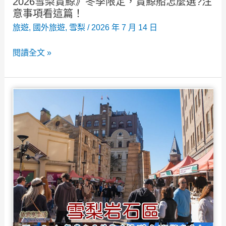
2026雪梨賞鯨》冬季限定，賞鯨船怎麼選?注
動
意事項看這篇！
物
旅遊
,
國外旅遊
,
雪梨
/
2026 年 7 月 14 日
園
2026
閱讀全文 »
(附
雪
渡
梨
輪
賞
時
鯨》
間
冬
表)
季
限
定，
賞
鯨
船