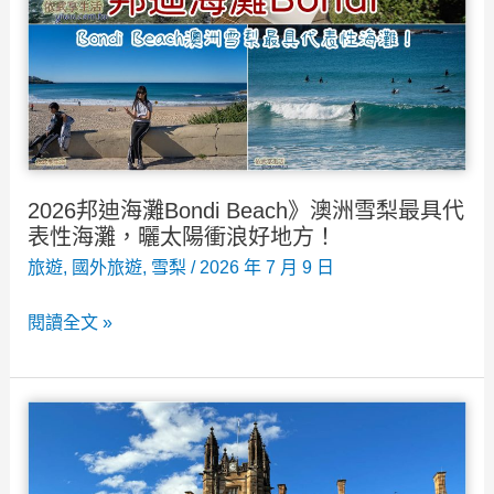
最
知
名
景
點，
導
覽
2026邦迪海灘Bondi Beach》澳洲雪梨最具代
門
表性海灘，曬太陽衝浪好地方！
票
旅遊
,
國外旅遊
,
雪梨
/
2026 年 7 月 9 日
隱
2026
閱讀全文 »
藏
邦
玩
迪
法
海
看
灘
這
Bondi
篇！