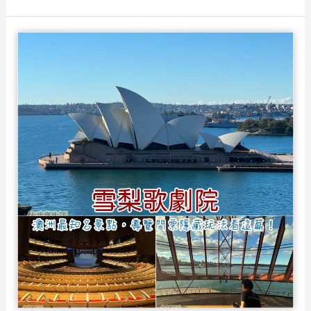
滑
略！
雪
場》
澳
洲
滑
雪，
派
瑞
雪
雪
道/
雪
票/
住
宿/