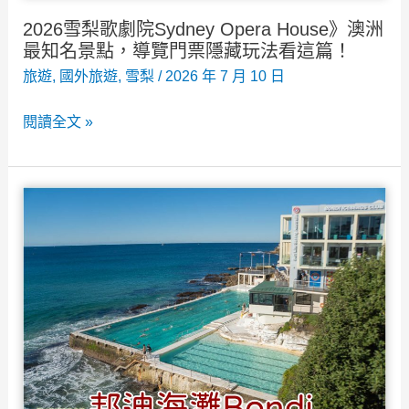
美
2026雪梨歌劇院Sydney Opera House》澳洲
食
最知名景點，導覽門票隱藏玩法看這篇！
攻
旅遊
,
國外旅遊
,
雪梨
/
2026 年 7 月 10 日
略！
2026
閱讀全文 »
雪
梨
歌
劇
院
Sydney
Opera
House》
澳
洲