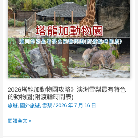
船
須
知/
最
美
火
車
站
必
玩
2026塔龍加動物園攻略》澳洲雪梨最有特色
必
的動物園(附渡輪時間表)
拍！
旅遊
,
國外旅遊
,
雪梨
/
2026 年 7 月 16 日
2026
閱讀全文 »
塔