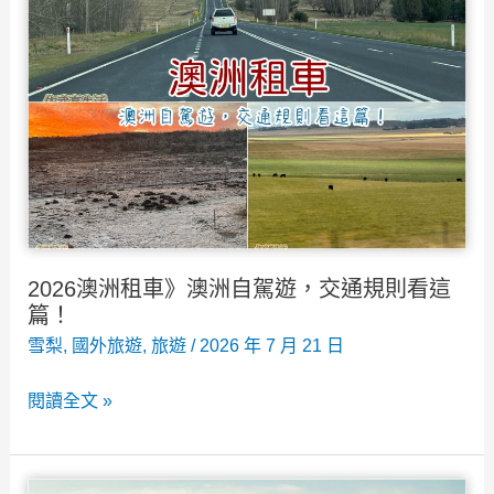
2026澳洲租車》澳洲自駕遊，交通規則看這
篇！
雪梨
,
國外旅遊
,
旅遊
/
2026 年 7 月 21 日
2026
閱讀全文 »
澳
洲