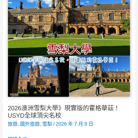
Beach》
澳
洲
雪
梨
最
具
代
表
性
海
灘，
2026澳洲雪梨大學》現實版的霍格華茲！
曬
USYD全球頂尖名校
太
旅遊
,
國外旅遊
,
雪梨
/
2026 年 7 月 9 日
陽