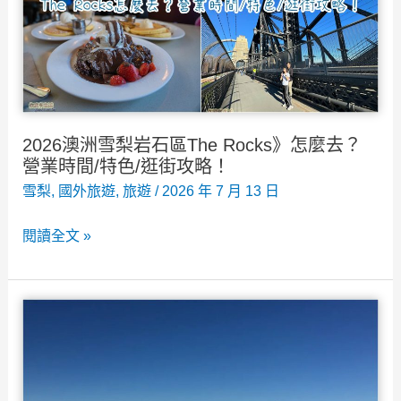
怎
麼
選?
注
意
事
2026澳洲雪梨岩石區The Rocks》怎麼去？
項
營業時間/特色/逛街攻略！
看
雪梨
,
國外旅遊
,
旅遊
/
2026 年 7 月 13 日
這
2026
閱讀全文 »
篇！
澳
洲
雪
梨
岩
石