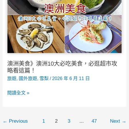
程
規
劃
及
澳
洲
滑
雪
澳洲美食》澳洲10大必吃美食，必逛超市攻
行
略看這篇！
程
旅遊
,
國外旅遊
,
雪梨
/
2026 年 6 月 11 日
5
澳
閱讀全文 »
天，
洲
澳
美
洲
食》
10
文
←
Previous
1
2
3
...
47
Next
→
澳
天
章