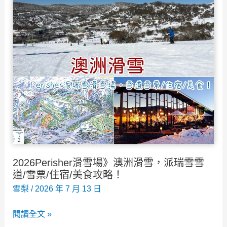
區
The
Rocks》
怎
麼
去？
營
業
時
間/
特
2026Perisher滑雪場》澳洲滑雪，派瑞雪雪
色/
道/雪票/住宿/美食攻略！
逛
雪梨
/
2026 年 7 月 13 日
街
2026Perisher
閱讀全文 »
攻