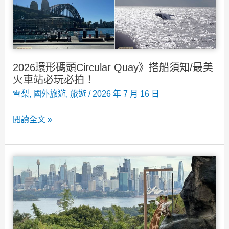
流
程
攻
略，
出
2026環形碼頭Circular Quay》搭船須知/最美
發
火車站必玩必拍！
前
雪梨
,
國外旅遊
,
旅遊
/
2026 年 7 月 16 日
必
2026
閱讀全文 »
看！
環
形
碼
頭
Circular
Quay》
搭