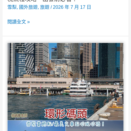
雪梨
,
國外旅遊
,
旅遊
/
2026 年 7 月 17 日
2026
閱讀全文 »
雪
梨
機
場
Sydney
Airport》
交
通/
美
食/
退
稅