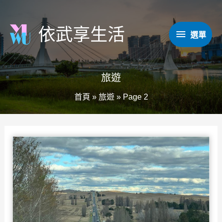
跳
至
依武享生活
選
選單
主
要
單
內
旅遊
容
首頁
»
旅遊
»
Page 2