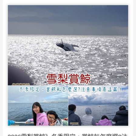
龍
加
動
物
園
攻
略》
澳
洲
雪
梨
最
有
特
色
的