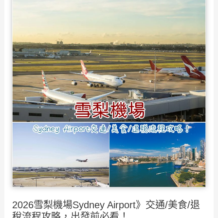
租
車》
澳
洲
自
駕
遊，
交
通
規
則
看
這
篇！
2026雪梨機場Sydney Airport》交通/美食/退
稅流程攻略，出發前必看！