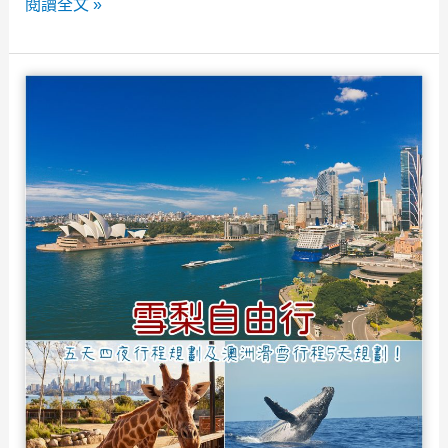
2026
閱讀全文 »
衝
澳
浪
洲
好
雪
地
梨
方！
大
學》
現
實
版
的
霍
格
華
茲！
USYD