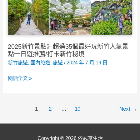
園
區
介
紹，
跟
2025新竹景點》超過35個最好玩新竹人氣景
羊
點一日遊推薦/打卡新竹秘境
駝
新竹旅遊
,
國內旅遊
,
旅遊
/
2024 年 7 月 19 日
及
2025
閱讀全文 »
鵜
新
鶘
竹
一
景
起
文
1
2
...
10
Next
→
點》
散
章
超
步！
分
過
頁
Copyright © 2026
依武享生活