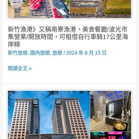
約
~
巨
新竹漁港》又稱南寮漁港，美食餐廳/波光市
城
集營業/開放時間，可租借自行車騎17公里海
購
岸線
物
新竹旅遊
,
國內旅遊
,
旅遊
/
2024 年 8 月 15 日
中
新
閱讀全文 »
心
竹
旁
漁
免
港》
費
又
室
稱
內
南
親
寮
子