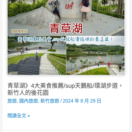
夯
新
竹
一
日
遊
景
點
好
玩
青草湖》4大美食推薦/sup天鵝船/環湖步道，
好
新竹人的後花園
拍
旅遊
,
國內旅遊
,
新竹旅遊
/
2024 年 8 月 29 日
行
青
閱讀全文 »
程
草
推