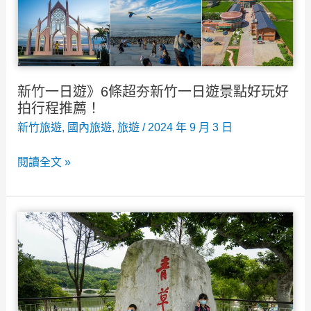
玩
設
施/
快
速
新竹一日遊》6條超夯新竹一日遊景點好玩好
通
拍行程推薦！
關/
新竹旅遊
,
國內旅遊
,
旅遊
/
2024 年 9 月 3 日
交
新
閱讀全文 »
通/
竹
親
一
子
日
攻
遊》
略
6
條
超