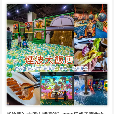
湖》
薦！
4
大
美
食
推
薦/sup
天
鵝
船/
環
湖
步
道，
新
竹