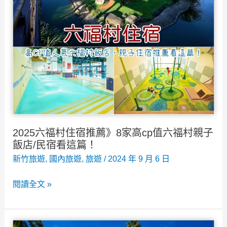
2025六福村住宿推薦》8家高cp值六福村親子
飯店/民宿看這篇！
新竹旅遊
,
國內旅遊
,
旅遊
/
2024 年 9 月 6 日
2025
閱讀全文 »
六
福