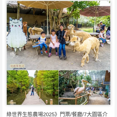
住
可
宿
租
推
借
薦
自
ptt》
行
11
車
間
騎
cp
17
值
公
新
里
竹
海
飯
岸
店
線
+新
竹
綠世界生態農場2025》門票/餐廳/7大園區介