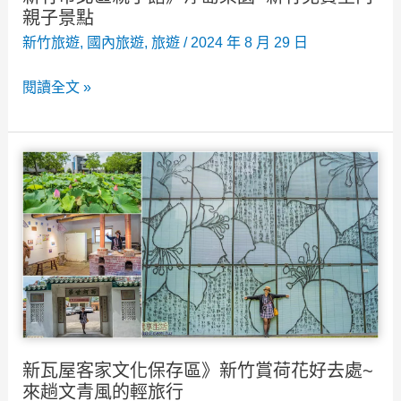
親子景點
親
新竹旅遊
,
國內旅遊
,
旅遊
/
2024 年 8 月 29 日
子
室
新
閱讀全文 »
內
竹
樂
市
園
北
卡
區
樂
親
次
子
元
館》
+醉
浮
月
島
樓
樂
中
新瓦屋客家文化保存區》新竹賞荷花好去處~
園
餐
來趟文青風的輕旅行
~