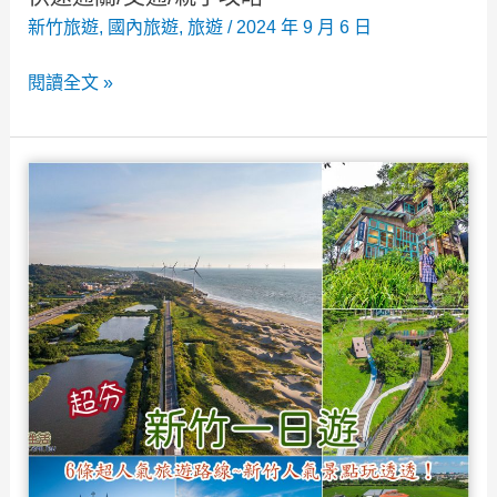
店/
新竹旅遊
,
國內旅遊
,
旅遊
/
2024 年 9 月 6 日
民
2026
閱讀全文 »
宿
六
看
福
這
村
篇！
全
攻
略》
門
票
優
惠/10
大
必