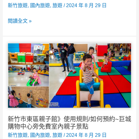
廳，
新竹旅遊
,
國內旅遊
,
旅遊
/
2024 年 8 月 29 日
新
新
竹
新
閱讀全文 »
竹
免
瓦
最
費
屋
強
室
客
親
內
家
子
親
文
飯
子
化
店！
景
保
點
存
區》
新
新竹市東區親子館》使用規則/如何預約~巨城
竹
購物中心旁免費室內親子景點
賞
新竹旅遊
,
國內旅遊
,
旅遊
/
2024 年 8 月 29 日
荷