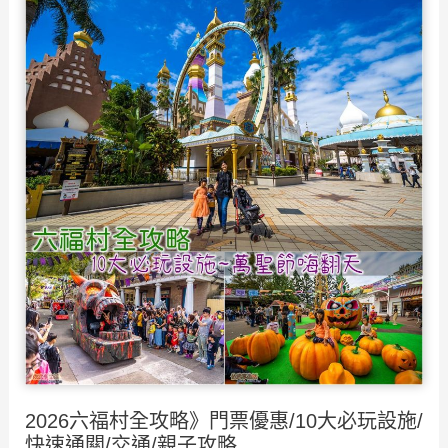
村
住
宿
推
薦》
8
家
高
cp
值
六
福
村
親
子
2026六福村全攻略》門票優惠/10大必玩設施/
飯
快速通關/交通/親子攻略