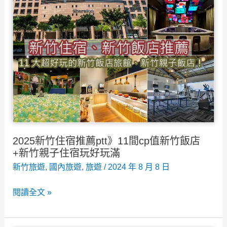
漁
景
港，
點
美
食
餐
廳/
波
光
市
集
2025新竹住宿推薦ptt》11間cp值新竹飯店
營
+新竹親子住宿玩好玩滿
業/
新竹旅遊
,
國內旅遊
,
旅遊
/
2024 年 8 月 8 日
開
2025
閱讀全文 »
放
新
時
竹
間，