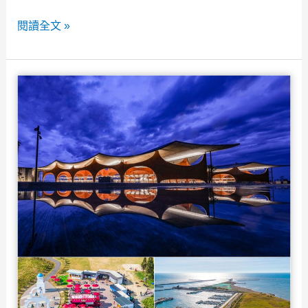
花
新
閱讀全文 »
好
竹
去
市
處
東
~
區
來
親
趟
子
文
館》
青
使
風
用
的
規
輕
則/
旅
如
行
何
預