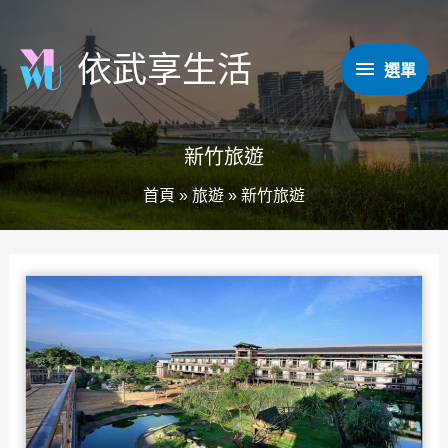
跳
至
依武享生活
選
選單
主
要
單
內
新竹旅遊
容
首頁
»
旅遊
»
新竹旅遊