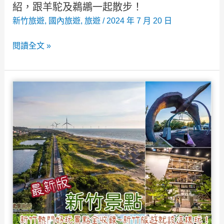
親
紹，跟羊駝及鵜鶘一起散步！
子
新竹旅遊
,
國內旅遊
,
旅遊
/
2024 年 7 月 20 日
住
綠
閱讀全文 »
宿
世
玩
界
好
生
玩
態
滿
農
場
2025》
門
票/
餐
廳/7
大