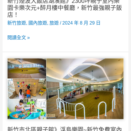
新竹煙波大飯店湖濱館》2300坪親子室內樂
人
園卡樂次元+醉月樓中餐廳，新竹最強親子飯
的
店！
後
新竹旅遊
,
國內旅遊
,
旅遊
/
2024 年 8 月 29 日
花
新
閱讀全文 »
園
竹
煙
波
大
飯
店
湖
濱
館》
2300
新竹市北區親子館》浮島樂園~新竹免費室內
坪