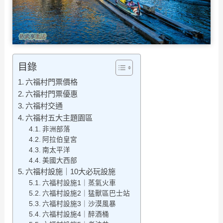
目錄
六福村門票價格
六福村門票優惠
六福村交通
六福村五大主題園區
非洲部落
阿拉伯皇宮
南太平洋
美國大西部
六福村設施｜10大必玩設施
六福村設施1｜蒸氣火車
六福村設施2｜猛獸區巴士站
六福村設施3｜沙漠風暴
六福村設施4｜醉酒桶