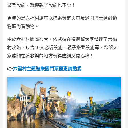
遊樂設施，就連親子設施也不少！
更棒的是六福村還可以搭乘蒸氣火車及遊園巴士進到動
物區內看動物。
由於六福村園區很大，依武媽在這邊幫大家整理了六福
村攻略，包含10大必玩設施、親子搭乘設施等，希望大
家能夠在這歡樂的地方玩得盡興又開心唷！
👉
六福村主題遊樂園門票優惠請點我