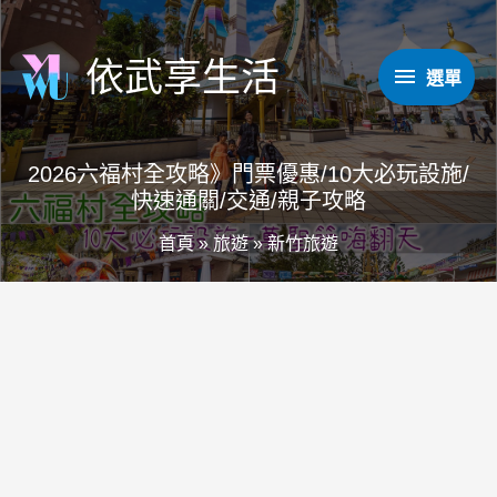
跳
至
依武享生活
選
選單
主
要
單
內
2026六福村全攻略》門票優惠/10大必玩設施/
容
快速通關/交通/親子攻略
首頁
»
旅遊
»
新竹旅遊