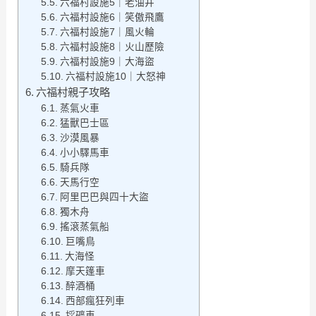
六福村設施5｜老油井
六福村設施6｜笑傲飛鷹
六福村設施7｜風火輪
六福村設施8｜火山歷險
六福村設施9｜大海盜
六福村設施10｜大怒神
六福村親子攻略
蒸氣火車
猛獸巴士區
沙漠風暴
小小驛馬車
騎兵隊
天馬行空
阿里巴巴與四十大盜
獨木舟
搖滾蒸氣船
巨嘴鳥
大海怪
摩天篷車
醉酒桶
西部瘋狂列車
採礦車