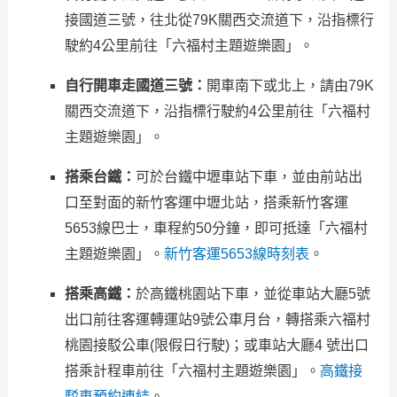
接國道三號，往北從79K關西交流道下，沿指標行
駛約4公里前往「六福村主題遊樂園」。
自行開車走國道三號：
開車南下或北上，請由79K
關西交流道下，沿指標行駛約4公里前往「六福村
主題遊樂園」。
搭乘台鐵：
可於台鐵中壢車站下車，並由前站出
口至對面的新竹客運中壢北站，搭乘新竹客運
5653線巴士，車程約50分鐘，即可抵達「六福村
主題遊樂園」。
新竹客運5653線時刻表
。
搭乘高鐵：
於高鐵桃園站下車，並從車站大廳5號
出口前往客運轉運站9號公車月台，轉搭乘六福村
桃園接駁公車(限假日行駛)；或車站大廳4 號出口
搭乘計程車前往「六福村主題遊樂園」。
高鐵接
駁車預約連結
。