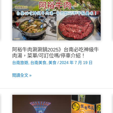
1
大
1
小
門
票
阿裕牛肉涮涮鍋2025》台南必吃神級牛
優
肉湯，菜單/可訂位嗎/停車介紹！
惠
台南旅遊
,
台南美食
,
美食
/
2024 年 7 月 19 日
套
票，
阿
閱讀全文 »
高
裕
質
牛
感
肉
親
涮
子
涮