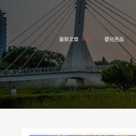
跳
至
主
要
內
最新文章
嬰兒用品
NEW!
容