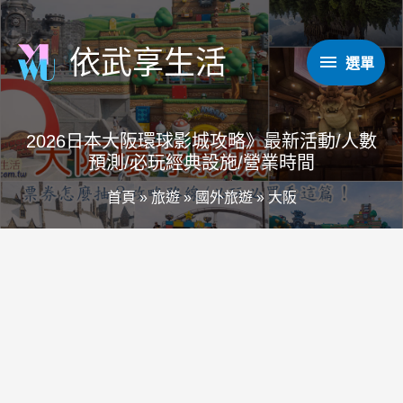
跳
至
依武享生活
選
選單
主
要
單
內
2026日本大阪環球影城攻略》最新活動/人數
容
預測/必玩經典設施/營業時間
首頁
»
旅遊
»
國外旅遊
»
大阪