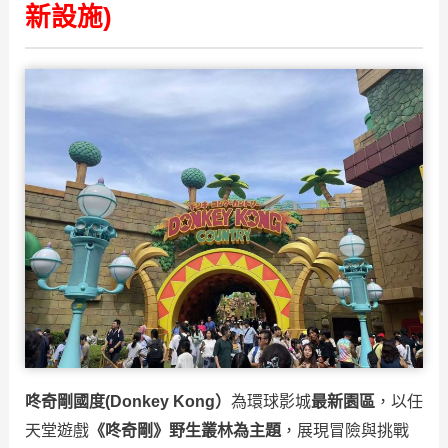
新設施)
咚奇剛國度(Donkey Kong）
為環球影城
最新園區
，以任
天堂遊戲
《咚奇剛》野生叢林為主題
，展現冒險與挑戰