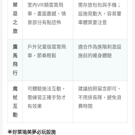
禁
室內VR類雲霄飛
需存放包包與手機；
忌
車，畫面震撼，情
設施晃動大，容易暈
之
景部分有點恐怖
車體質要注意
旅
鷹
戶外兒童版雲霄飛
適合作為進階刺激設
馬
車，節奏輕鬆
施前的暖身體驗
飛
行
魔
可體驗施法互動，
建議拍照留念即可，
杖
需練習正確手勢才
不用排長隊，避免浪
互
有效果
費時間
動
🌟好萊塢美夢必玩設施