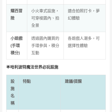
耀西冒
小火車式設施，
適合拍照打卡，夢
險
可穿梭園內、拍
幻體驗
全景
小遊戲
透過園內購買的
各遊戲人潮多，可
(手環
手環參與，積分
選擇性體驗
積分)
互動
🌟哈利波特魔法世界必玩設施
設
特點
建議/提醒
施
名
稱