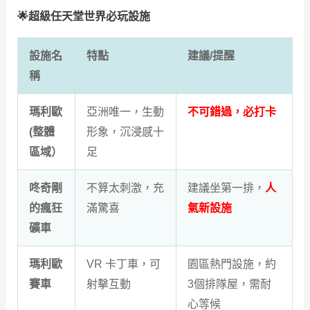
🌟超級任天堂世界必玩設施
設施名
特點
建議/提醒
稱
瑪利歐
亞洲唯一，生動
不可錯過，必打卡
(整體
形象，沉浸感十
區域）
足
咚奇剛
不算太刺激，充
建議坐第一排，
人
的瘋狂
滿驚喜
氣新設施
礦車
瑪利歐
VR 卡丁車，可
園區熱門設施，約
賽車
射擊互動
3個排隊屋，需耐
心等候