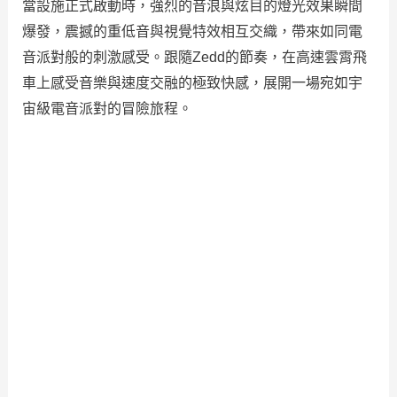
當設施正式啟動時，強烈的音浪與炫目的燈光效果瞬間
爆發，震撼的重低音與視覺特效相互交織，帶來如同電
音派對般的刺激感受。跟隨Zedd的節奏，在高速雲霄飛
車上感受音樂與速度交融的極致快感，展開一場宛如宇
宙級電音派對的冒險旅程。