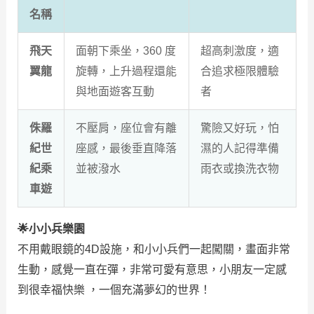
名稱
飛天
面朝下乘坐，360 度
超高刺激度，適
翼龍
旋轉，上升過程還能
合追求極限體驗
與地面遊客互動
者
侏羅
不壓肩，座位會有離
驚險又好玩，怕
紀世
座感，最後垂直降落
濕的人記得準備
紀乘
並被潑水
雨衣或換洗衣物
車遊
🌟小小兵樂園
不用戴眼鏡的4D設施，和小小兵們一起闖關，畫面非常
生動，感覺一直在彈，非常可愛有意思，小朋友一定感
到很幸福快樂 ，一個充滿夢幻的世界！