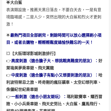
🌟大白鯊
表演類設施，推薦天黑日落去，不要白天去，一是有意
境臨場感，二是人少，突然出現的大白鯊和烈火才更刺
激！
🌟
最熱門項目全部刷完，剩餘時間可以放心選擇刷小項
目，或者去購物，輕輕輕鬆度過愉快難忘的一天！
💥
【大阪環球影城刺激排行】
👉
高度刺激（適合膽子大、想挑戰高難度的朋友）：
好
萊塢美夢乘車遊、飛天翼龍
👉
中度刺激（適合膽子有點小又想要刺激的朋友）：
哈
利波特禁忌之旅、咚奇剛的瘋狂礦車、太空幻想列車、
侏儸紀世紀乘車遊
👉
一般刺激（適合小朋友遊玩）：
瑪利歐賽車、耀西冒
險、小小兵乘車遊、飛天史努比、大白鯊、鷹馬飛行、