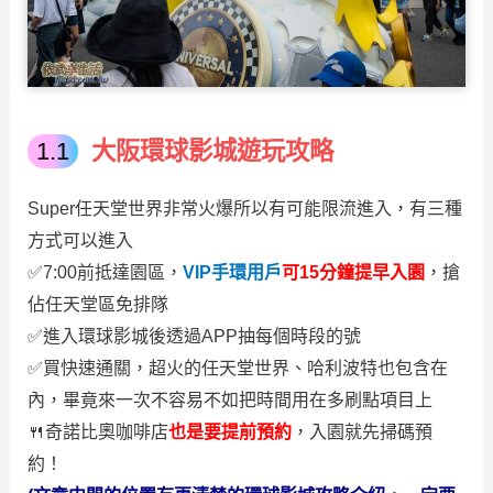
大阪環球影城遊玩攻略
Super任天堂世界非常火爆所以有可能限流進入，有三種
方式可以進入
✅7:00前抵達園區，
VIP手環用戶
可15分鐘提早入園
，搶
佔任天堂區免排隊
✅進入環球影城後透過APP抽每個時段的號
✅買快速通關，超火的任天堂世界、哈利波特也包含在
內，畢竟來一次不容易不如把時間用在多刷點項目上
🍴奇諾比奧咖啡店
也是要提前預約
，入園就先掃碼預
約！