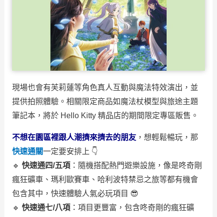
現場也會有芙莉蓮等角色真人互動與魔法特效演出，並
提供拍照體驗。相關限定商品如魔法杖模型與旅途主題
筆記本，將於 Hello Kitty 精品店的期間限定專區販售。
不想在園區裡跟人潮擠來擠去的朋友
，想輕鬆暢玩，那
快速通關
一定要安排上 👇
🔹
快速通四/五項
：隨機搭配熱門遊樂設施，像是咚奇剛
瘋狂礦車、瑪利歐賽車、哈利波特禁忌之旅等都有機會
包含其中，快速體驗人氣必玩項目 😎
🔹
快速通七/八項
：項目更豐富，包含咚奇剛的瘋狂礦