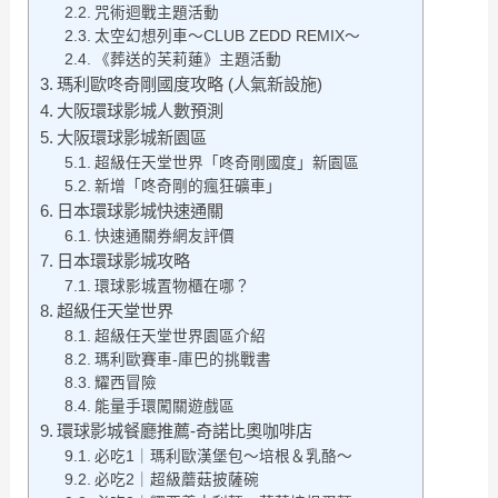
咒術迴戰主題活動
太空幻想列車～CLUB ZEDD REMIX～
《葬送的芙莉蓮》主題活動
瑪利歐咚奇剛國度攻略 (人氣新設施)
大阪環球影城人數預測
大阪環球影城新園區
超級任天堂世界「咚奇剛國度」新園區
新增「咚奇剛的瘋狂礦車」
日本環球影城快速通關
快速通關券網友評價
日本環球影城攻略
環球影城置物櫃在哪？
超級任天堂世界
超級任天堂世界園區介紹
瑪利歐賽車-庫巴的挑戰書
耀西冒險
能量手環闖關遊戲區
環球影城餐廳推薦-奇諾比奧咖啡店
必吃1｜瑪利歐漢堡包～培根＆乳酪～
必吃2｜超級蘑菇披薩碗