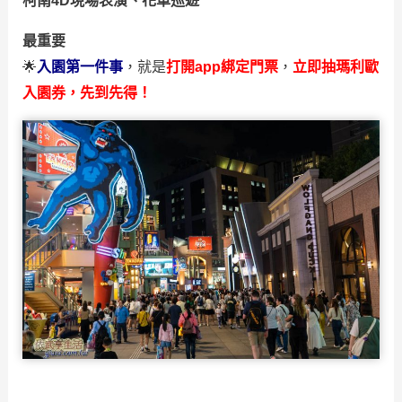
柯南4D現場表演、花車巡遊
最重要
🌟
入園第一件事
，就是
打開app綁定門票
，
立即抽瑪利歐
入園券，先到先得！