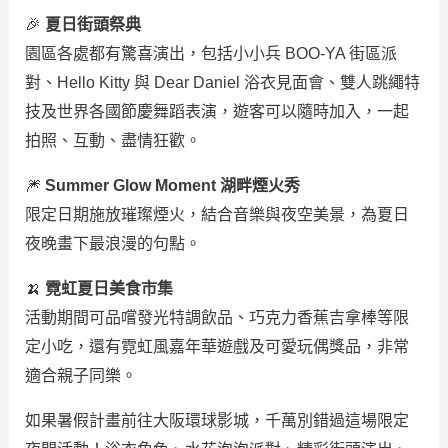
🎉
夏日街頭祭典
園區各處都有驚喜演出，包括小小兵 BOO-YA 街區派
對、Hello Kitty 與 Dear Daniel 浴衣見面會、雙人跳繩特
技及世界各國節慶舞蹈表演，遊客可以隨時加入，一起
拍照、互動、盡情狂歡。
🎆
Summer Glow Moment 湖畔煙火秀
限定日期施放璀璨煙火，結合音樂與夜空美景，為夏日
夜晚畫下最浪漫的句點。
🍌
霓虹夏日美食市集
活動期間可品嚐發光特調飲品、巧克力香蕉吉拿棒等限
定小吃，還有霓虹風嘉年華遊戲及可愛玩偶獎品，非常
適合親子同樂。
如果暑假計畫前往大阪環球影城，千萬別錯過這場限定