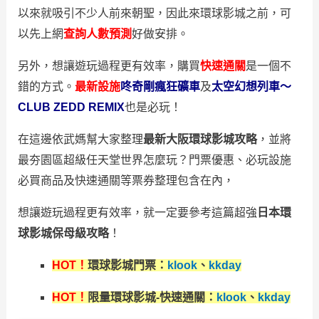
以來就吸引不少人前來朝聖，因此來環球影城之前，可
以先上網
查詢人數預測
好做安排。
另外，想讓遊玩過程更有效率，購買
快速通關
是一個不
錯的方式。
最新設施
咚奇剛瘋狂礦車
及
太空幻想列車～
CLUB ZEDD REMIX
也是必玩！
在這邊依武媽幫大家整理
最新大阪環球影城攻略
，並將
最夯園區超級任天堂世界怎麼玩？門票優惠、必玩設施
必買商品及快速通關等票券整理包含在內，
想讓遊玩過程更有效率，就一定要參考這篇超強
日本環
球影城保母級攻略
！
HOT！
環球影城門票：
klook
、
kkday
HOT！
限量環球影城-快速通關：
klook
、
kkday