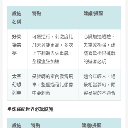
設施
特點
建議/提醒
名稱
好萊
可選逆行，刺激度比
心臟加速體驗，
塢美
飛天翼龍更高，多次
失重感極強，建
夢
上下翻轉與失重感，
議喜歡極限挑戰
全程瘋狂加速
的遊客必玩
太空
是旋轉的室內雲霄飛
適合年輕人，場
幻想
車，整個過程比想像
景相當夢幻，頭
列車
中要刺激
容易暈的不適合
🌟侏羅紀世界必玩設施
設施
特點
建議/提醒