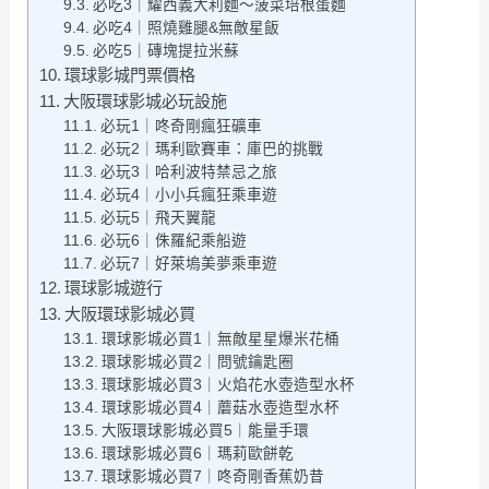
必吃3｜耀西義大利麵～菠菜培根蛋麵
必吃4｜照燒雞腿&無敵星飯
必吃5｜磚塊提拉米蘇
環球影城門票價格
大阪環球影城必玩設施
必玩1｜咚奇剛瘋狂礦車
必玩2｜瑪利歐賽車：庫巴的挑戰
必玩3｜哈利波特禁忌之旅
必玩4｜小小兵瘋狂乘車遊
必玩5｜飛天翼龍
必玩6｜侏羅紀乘船遊
必玩7｜好萊塢美夢乘車遊
環球影城遊行
大阪環球影城必買
環球影城必買1｜無敵星星爆米花桶
環球影城必買2｜問號鑰匙圈
環球影城必買3｜火焰花水壺造型水杯
環球影城必買4｜蘑菇水壺造型水杯
大阪環球影城必買5｜能量手環
環球影城必買6｜瑪莉歐餅乾
環球影城必買7｜咚奇剛香蕉奶昔