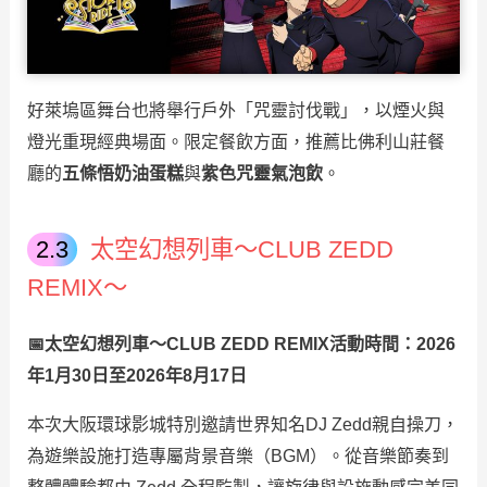
好萊塢區舞台也將舉行戶外「咒靈討伐戰」，以煙火與
燈光重現經典場面。限定餐飲方面，推薦比佛利山莊餐
廳的
五條悟奶油蛋糕
與
紫色咒靈氣泡飲
。
太空幻想列車～CLUB ZEDD
REMIX～
📅太空幻想列車～CLUB ZEDD REMIX活動時間：2026
年1月30日至2026年8月17日
本次大阪環球影城特別邀請世界知名DJ Zedd親自操刀，
為遊樂設施打造專屬背景音樂（BGM）。從音樂節奏到