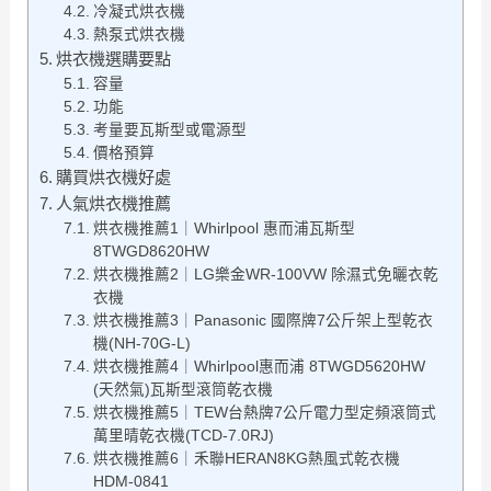
冷凝式烘衣機
熱泵式烘衣機
烘衣機選購要點
容量
功能
考量要瓦斯型或電源型
價格預算
購買烘衣機好處
人氣烘衣機推薦
烘衣機推薦1｜Whirlpool 惠而浦瓦斯型
8TWGD8620HW
烘衣機推薦2｜LG樂金WR-100VW 除濕式免曬衣乾
衣機
烘衣機推薦3｜Panasonic 國際牌7公斤架上型乾衣
機(NH-70G-L)
烘衣機推薦4｜Whirlpool惠而浦 8TWGD5620HW
(天然氣)瓦斯型滾筒乾衣機
烘衣機推薦5｜TEW台熱牌7公斤電力型定頻滾筒式
萬里晴乾衣機(TCD-7.0RJ)
烘衣機推薦6｜禾聯HERAN8KG熱風式乾衣機
HDM-0841