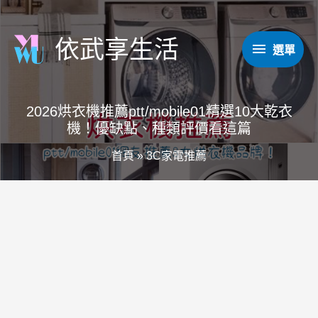
跳
至
依武享生活
選
選單
主
要
單
內
2026烘衣機推薦ptt/mobile01精選10大乾衣
容
機！優缺點、種類評價看這篇
首頁
»
3C家電推薦