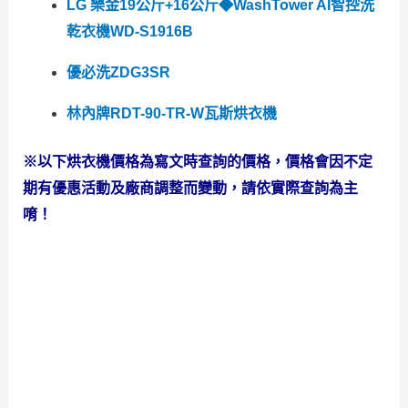
LG 樂金19公斤+16公斤◆WashTower AI智控洗
乾衣機WD-S1916B
優必洗ZDG3SR
林內牌RDT-90-TR-W瓦斯烘衣機
※以下烘衣機價格為寫文時查詢的價格，價格會因不定
期有優惠活動及廠商調整而變動，請依實際查詢為主
唷！