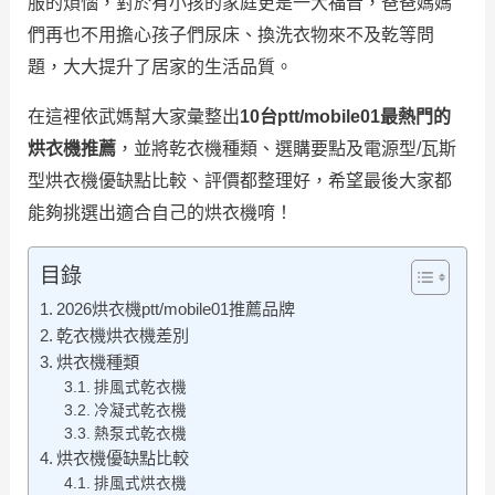
服的煩惱，對於有小孩的家庭更是一大福音，爸爸媽媽
們再也不用擔心孩子們尿床、換洗衣物來不及乾等問
題，大大提升了居家的生活品質。
在這裡依武媽幫大家彙整出
10台ptt/mobile01最熱門的
烘衣機推薦
，並將乾衣機種類、選購要點及電源型/瓦斯
型烘衣機優缺點比較、評價都整理好，希望最後大家都
能夠挑選出適合自己的烘衣機唷！
目錄
2026烘衣機ptt/mobile01推薦品牌
乾衣機烘衣機差別
烘衣機種類
排風式乾衣機
冷凝式乾衣機
熱泵式乾衣機
烘衣機優缺點比較
排風式烘衣機