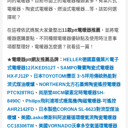
同的電暖器。目前市面上的電暖器種類繁多，有葉片式
電暖器、陶瓷式電暖器、燃油式電暖器…等，該如何選
擇呢？
在這裡依武媽幫大家彙整出
11款ptt電暖器推薦
，並將電
暖器選購要點、不同種類電暖器優缺點及使用時注意事
項都整理好，電暖器怎麼選？就看這一篇！
★
電暖器ptt網友推薦品牌：
HELLER德國嘉儀葉片電子
式電暖器12片KED512T
、
SAMPO聲寶陶瓷式電暖器
HX-FJ12P
、
日本TOYOTOMI豐臣 3~5坪用傳統熱能對
流式煤油暖爐
、
NORTHERN北方石墨烯陶瓷遙控電暖器
PTC928TRG
、
尚朋堂40CM碳素定時電暖器SH-
8490C
、
Philips飛利浦塔式暖風機/陶磁電暖器-可遙控
AHR2142FD
、
日本製造CORONA SL-6623對流型煤油
暖爐
、
美國Lasko樂斯科阿波羅循環暖氣流陶瓷電暖器
CC18306TW
、
美國VORNADO沃拿多空氣循環電暖器