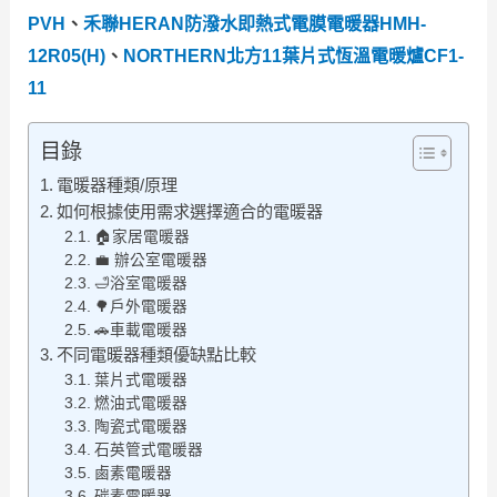
PVH
、
禾聯HERAN防潑水即熱式電膜電暖器HMH-
12R05(H)
、
NORTHERN北方11葉片式恆溫電暖爐CF1-
11
目錄
電暖器種類/原理
如何根據使用需求選擇適合的電暖器
🏠家居電暖器
💼 辦公室電暖器
🛁浴室電暖器
🌳戶外電暖器
🚗車載電暖器
不同電暖器種類優缺點比較
葉片式電暖器
燃油式電暖器
陶瓷式電暖器
石英管式電暖器
鹵素電暖器
碳素電暖器