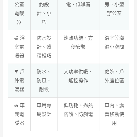
公室
約設
電、低噪音
旁、小型
電暖
計、小
辦公室
器
巧
🛁 浴
防水設
速熱功能、方
浴室等潮
室電
計、體
便安裝
濕小空間
暖器
積輕巧
🌳 戶
防水、
大功率供暖、
庭院、戶
外電
防風、
遙控操作
外座位區
暖器
耐候
🚗 車
車用專
低功耗、過熱
車內、露
載電
屬設計
防護、防觸電
營移動使
暖器
用