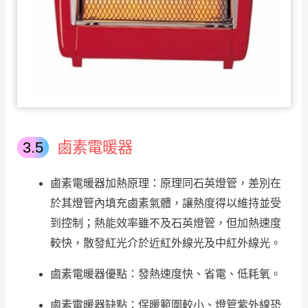
鹵素電暖器
鹵素電暖器加熱原理：原理同石英燈管，差別在
於其燈管內填充鹵素氣體，讓熱度得以維持並受
到控制；熱能效率雖不及石英燈管，但加熱速度
較快，散發紅光介於近紅外線光及中紅外線光。
鹵素電暖器優點：發熱速度快、省電、低耗氧。
鹵素電暖器缺點：保暖範圍較小、燈管紫外線恐