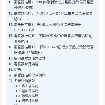
電暖器推薦7｜Philips飛利浦塔式暖風機/陶磁電暖器
AHR2142FD
電暖器推薦8｜NORTHERN北方11葉片式恆溫電暖
爐CF1-11
電暖器推薦9｜美國Lasko樂斯科陶瓷電暖器
CC18306TW
電暖器推薦10｜美國VORNADO沃拿多空氣循環電
暖器PVH
電暖器推薦11｜禾聯HERAN防潑水即熱式電膜電暖
器HMH-12R05(H)
使用電暖器注意要點
電暖器常見功能
結語
電暖器推薦常見問題
冬天好物推薦
烘衣機推薦
電熱毯推薦
除濕機推薦
保溫杯推薦