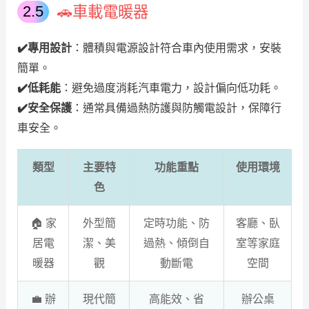
🚗車載電暖器
✔️
專用設計
：體積與電源設計符合車內使用需求，安裝
簡單。
✔️
低耗能
：避免過度消耗汽車電力，設計偏向低功耗。
✔️
安全保護
：通常具備過熱防護與防觸電設計，保障行
車安全。
類型
主要特
功能重點
使用環境
色
🏠 家
外型簡
定時功能、防
客廳、臥
居電
潔、美
過熱、傾倒自
室等家庭
暖器
觀
動斷電
空間
💼 辦
現代簡
高能效、省
辦公桌