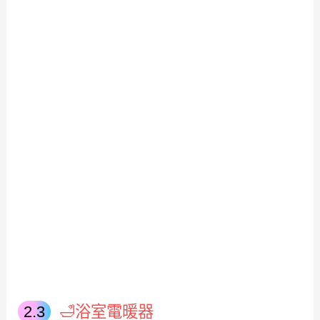
🛁浴室電暖器