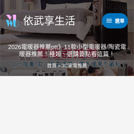
跳
至
依武享生活
選
選單
主
要
單
內
2026電暖器推薦ptt》11款小型電暖器/陶瓷電
容
暖器推薦！種類、選購要點看這篇！
首頁
»
3C家電推薦