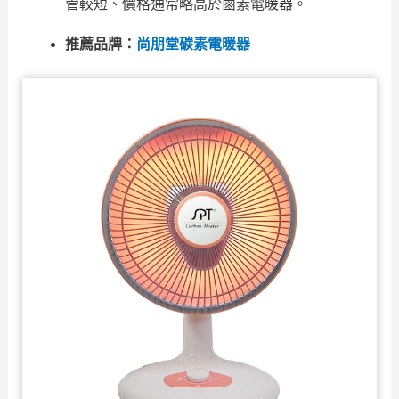
管較短、價格通常略高於鹵素電暖器。
推薦品牌：
尚朋堂碳素電暖器