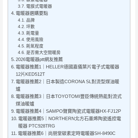
電膜式電暖器
電暖器選購要點
品牌
坪數
耗電量
使用風險
耗氧程度
是否需大空間暖房
2026電暖器ptt網友推薦
電暖器推薦1｜HELLER德國嘉儀葉片電子式電暖器
12片KED512T
電暖器推薦2｜日本製造CORONA SL對流型煤油暖
爐
電暖器推薦3｜日本TOYOTOMI豐臣傳統熱能對流式
煤油暖爐
電暖器推薦4｜SAMPO聲寶陶瓷式電暖器HX-FJ12P
電暖器推薦5｜NORTHERN北方石墨烯陶瓷遙控電
暖器 PTC928TRG
電暖器推薦6｜尚朋堂碳素定時電暖器SH-8490C