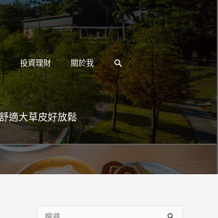
搜
活
投資理財
關於我
尋
廣舒適大草皮好放鬆
搜