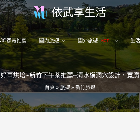
依武享生活
3C家電推薦
國內旅遊
國外旅遊
生
HOT!
好事烘培~新竹下午茶推薦~清水模洞穴設計，寬
首頁
»
旅遊
»
新竹旅遊