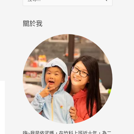
尋
關
關於我
鍵
字
:
嗨~我是依武媽，在竹科上班近十年，為二