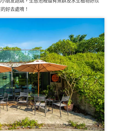
給小朋友跑跳，生態池裡還有魚群及水生植物好欣
茶的好去處唷！