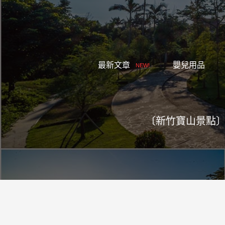
跳
至
主
要
內
最新文章
嬰兒用品
NEW!
容
〔新竹寶山景點〕