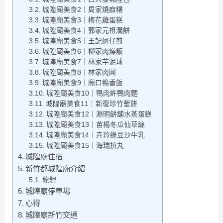
城隍廟美食2｜周家燒麻糬
城隍廟美食3｜梅花雞蛋糕
城隍廟美食4｜郭家元祖潤餅
城隍廟美食5｜王記蚵仔煎
城隍廟美食6｜柳家肉燥飯
城隍廟美食7｜林家芋泥球
城隍廟美食8｜林家肉圓
城隍廟美食9｜廟口鴨香飯
城隍廟美食10｜鴨肉許鴨肉麵
城隍廟美食11｜新復珍竹塹餅
城隍廟美食12｜淵明餅舖水蒸蛋糕
城隍廟美食13｜苗楊冬瓜仙草絲
城隍廟美食14｜卉羚綠豆沙牛乳
城隍廟美食15｜海瑞摃丸
城隍廟住宿
新竹都城隍廟介紹
龍鯉
城隍廟停車場
心得
城隍廟新竹交通