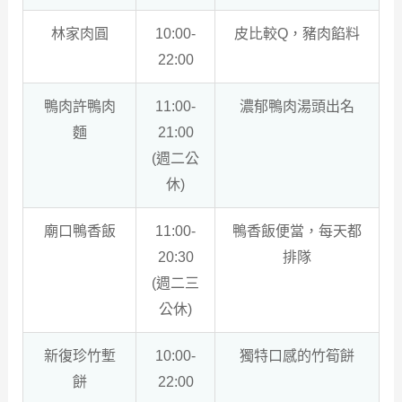
林家肉圓
10:00-
皮比較Q，豬肉餡料
22:00
鴨肉許鴨肉
11:00-
濃郁鴨肉湯頭出名
麵
21:00
(週二公
休)
廟口鴨香飯
11:00-
鴨香飯便當，每天都
20:30
排隊
(週二三
公休)
新復珍竹塹
10:00-
獨特口感的竹筍餅
餅
22:00