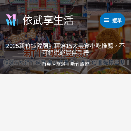
跳
至
依武享生活
選
選單
主
要
單
內
2025新竹城隍廟》精選15大美食小吃推薦，不
容
可錯過必買伴手禮
首頁
»
旅遊
»
新竹旅遊