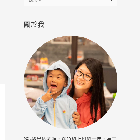
尋
關
關於我
鍵
字
:
嗨~我是依武媽，在竹科上班近十年，為二