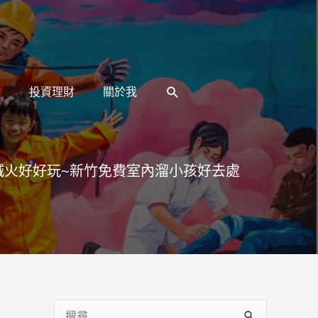
搜
活
投資理財
關於我
尋
滅火好好玩~新竹免費室內溜小孩好去處
搜