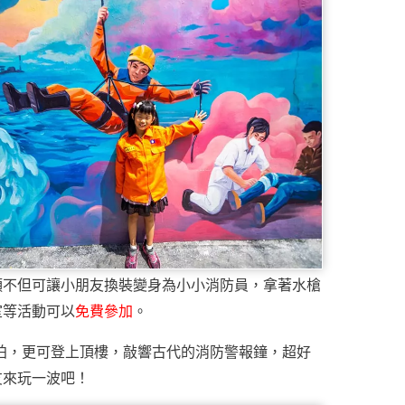
頭不但可讓小朋友換裝變身為小小消防員，拿著水槍
室等活動可以
免費參加
。
拍，更可登上頂樓，敲響古代的消防警報鐘，超好
友來玩一波吧！