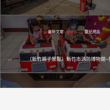
跳
至
主
要
內
最新文章
嬰兒用品
NEW!
容
〔新竹親子景點〕新竹市消防博物館~