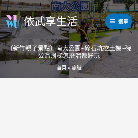
跳
至
依武享生活
選
選單
主
要
單
內
〔新竹親子景點〕南大公園~碎石坑挖土機~碗
容
公溜滑梯怎麼溜都好玩
首頁
»
旅遊