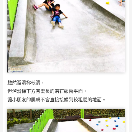
雖然溜滑梯較滑，
但溜滑梯下方有蠻長的磨石緩衝平面，
讓小朋友的肌膚不會直接接觸到較粗糙的地面。