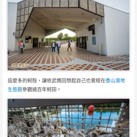
這麼多的蚵殼，讓依武媽回想起自己也曾經在
香山濕地
生態館
參觀過百年蚵田。