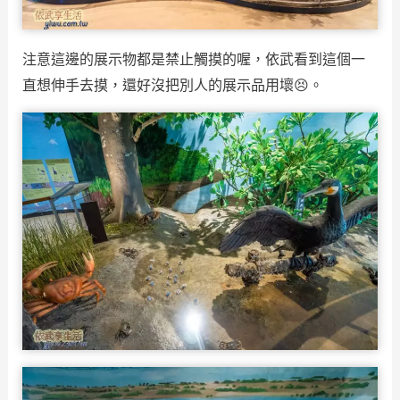
注意這邊的展示物都是禁止觸摸的喔，依武看到這個一
直想伸手去摸，還好沒把別人的展示品用壞😣。