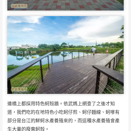
連橋上都採用特色蚵殼牆。依武媽上網查了之後才知
道，我們吃的在地特色小吃蚵仔煎、蚵仔麵線、蚵嗲有
部分是台江的鮮蚵水產養殖來的，而這種水產養殖會產
生大量的廢棄蚵殼。