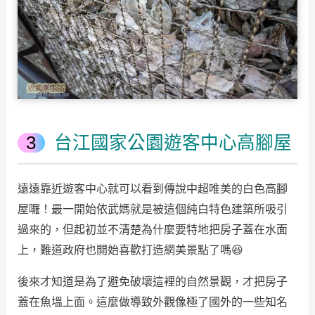
台江國家公園遊客中心高腳屋
遠遠靠近遊客中心就可以看到傳說中超唯美的白色高腳
屋囉！最一開始依武媽就是被這個純白特色建築所吸引
過來的，但起初並不清楚為什麼要特地把房子蓋在水面
上，難道政府也開始喜歡打造網美景點了嗎😆
後來才知道是為了避免破壞這裡的自然景觀，才把房子
蓋在魚塭上面。這麼做導致外觀像極了國外的一些知名