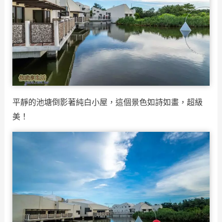
平靜的池塘倒影著純白小屋，這個景色如詩如畫，超級
美！