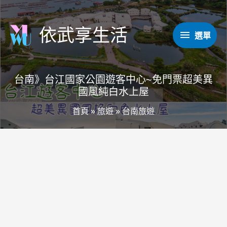
跳
至
依武享生活
選
選單
主
要
單
內
台南》台江國家公園遊客中心~免門票超美異
容
國風純白水上屋
首頁
»
旅遊
»
台南旅遊