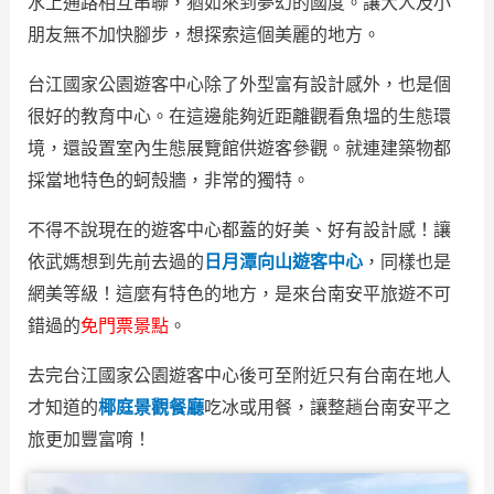
水上通路相互串聯，猶如來到夢幻的國度。讓大人及小
朋友無不加快腳步，想探索這個美麗的地方。
台江國家公園遊客中心除了外型富有設計感外，也是個
很好的教育中心。在這邊能夠近距離觀看魚塭的生態環
境，還設置室內生態展覽館供遊客參觀。就連建築物都
採當地特色的蚵殼牆，非常的獨特。
不得不說現在的遊客中心都蓋的好美、好有設計感！讓
依武媽想到先前去過的
日月潭向山遊客中心
，同樣也是
網美等級！這麼有特色的地方，是來台南安平旅遊不可
錯過的
免門票景點
。
去完台江國家公園遊客中心後可至附近只有台南在地人
才知道的
椰庭景觀餐廳
吃冰或用餐，讓整趟台南安平之
旅更加豐富唷！