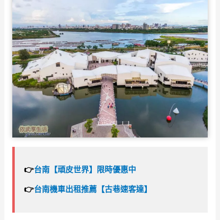
👉
台南【頑皮世界】限時優惠中
👉
台南機車出租推薦【古巷速客達】