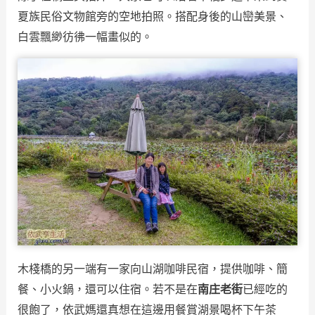
夏族民俗文物館旁的空地拍照。搭配身後的山巒美景、
白雲飄緲彷彿一幅畫似的。
木棧橋的另一端有一家向山湖咖啡民宿，提供咖啡、簡
餐、小火鍋，還可以住宿。若不是在
南庄老街
已經吃的
很飽了，依武媽還真想在這邊用餐賞湖景喝杯下午茶