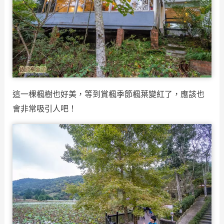
這一棵楓樹也好美，等到賞楓季節楓葉變紅了，應該也
會非常吸引人吧！