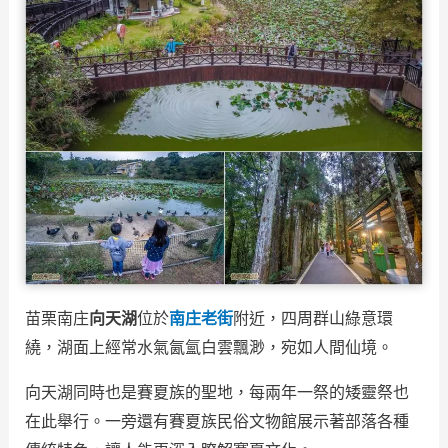
苗栗南庄
向天湖
位於
南庄老街
附近，四周群山綠意環
繞，湖面上經常水氣氤氳白雲飄渺，宛如人間仙境。
向天湖同時也是賽夏族的聖地，每兩年一祭的矮靈祭也
在此舉行。一旁還有賽夏族民俗文物館展示著部落各種