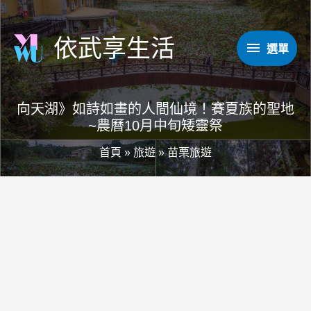
跳
至
依武享生活
選
選單
主
要
單
內
向天湖》如詩如畫的人間仙境！賽夏族的聖地
容
~農曆10月中旬矮靈祭
首頁
»
旅遊
»
苗栗旅遊