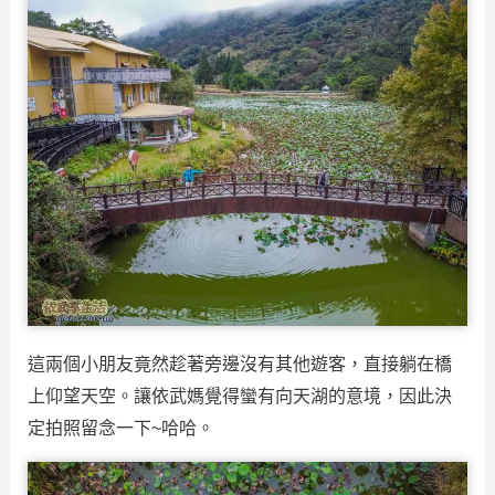
這兩個小朋友竟然趁著旁邊沒有其他遊客，直接躺在橋
上仰望天空。讓依武媽覺得蠻有向天湖的意境，因此決
定拍照留念一下~哈哈。