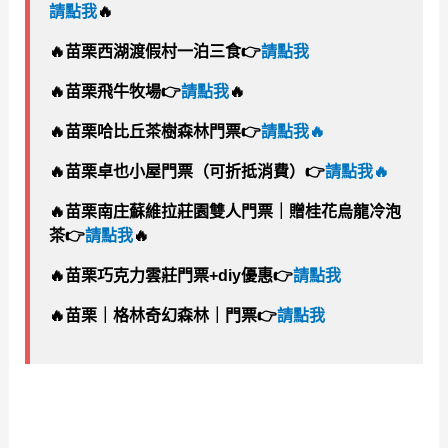
請點我
🔥
🔥
苗栗西湖渡假村一泊三食
👉
請點我
🔥
苗栗飛牛牧場
👉
請點我
🔥
🔥
苗栗哈比丘茶樹森林門票👉
請點我
🔥
🔥
苗栗卓也小屋門票（可折抵消費）👉
請點我
🔥
🔥
苗栗南庄蘇維拉莊園雙人門票｜贈桂花烏龍冷泡
茶
👉
請點我
🔥
🔥
苗栗巧克力雲莊門票+diy優惠
👉
請點我
🔥
苗栗｜格林奇幻森林｜門票👉
請點我