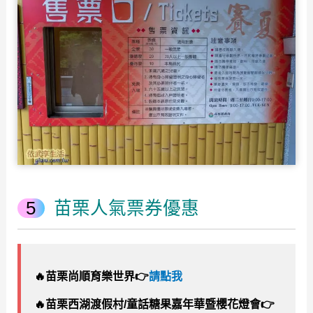
苗栗人氣票券優惠
🔥
苗栗尚順育樂世界
👉
請點我
🔥
苗栗西湖渡假村/童話糖果嘉年華暨櫻花燈會
👉