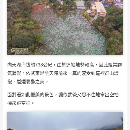
向天湖海拔約738公尺，由於這裡地勢較高，因此經常霧
氣瀰漫。依武家是陰天時前來，真的感受到這裡群山環
抱、嵐煙裊裊之美。
面對著如此優美的景色，讓依武爸又忍不住地拿出空拍
機來飛空拍。