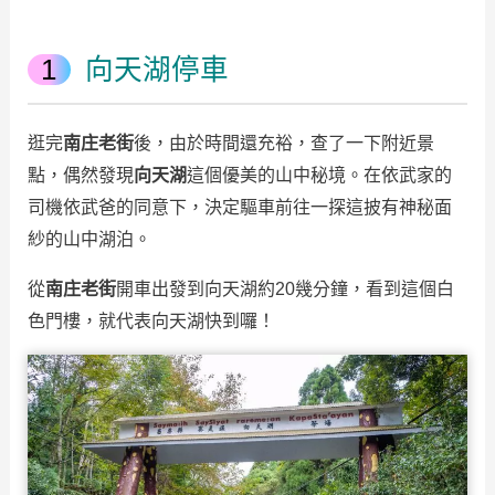
向天湖停車
逛完
南庄老街
後，由於時間還充裕，查了一下附近景
點，偶然發現
向天湖
這個優美的山中秘境。在依武家的
司機依武爸的同意下，決定驅車前往一探這披有神秘面
紗的山中湖泊。
從
南庄老街
開車出發到向天湖約20幾分鐘，看到這個白
色門樓，就代表向天湖快到囉！