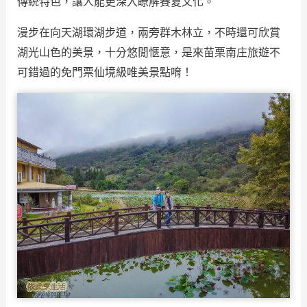
傳統特色，讓人能更深入瞭解賽夏文化。
漫步在向天湖環湖步道，兩旁群木林立，不時還可欣賞
湖光山色的美景，十分悠閒愜意，是來苗栗南庄旅遊不
可錯過的免門票仙境級唯美景點唷！