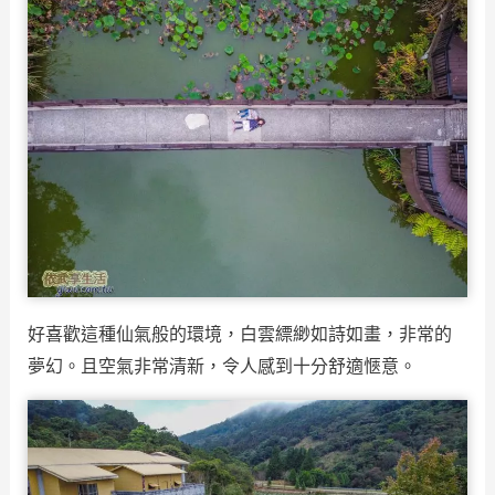
好喜歡這種仙氣般的環境，白雲縹緲如詩如畫，非常的
夢幻。且空氣非常清新，令人感到十分舒適愜意。