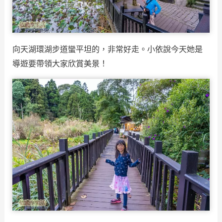
向天湖環湖步道蠻平坦的，非常好走。小依說今天她是
導遊要帶領大家欣賞美景！