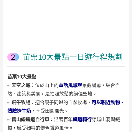
苗栗10大景點一日遊行程規劃
苗栗10大景點
✅
天空之城：
位於山上的
童話風城堡
景觀餐廳，結合自
然、建築與美食，是拍照放鬆的絕佳聖地。
✅
飛牛牧場
：適合親子同遊的自然牧場，
可以親近動物、
體驗擠牛奶
，享受田園風光。
✅
舊山線鐵道自行車
：沿著百年
鐵道騎行
穿越山洞與鐵
橋，感受獨特的懷舊鐵道風情。