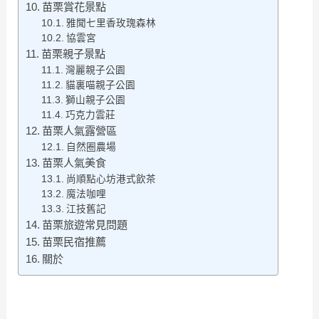
苗栗賞花景點
雅聞七里香玫瑰森林
協雲宮
苗栗親子景點
灣麗親子公園
貓裏喵親子公園
獅山親子公園
巧克力雲莊
苗栗人氣露營區
自然圈農場
苗栗人氣美食
尚順點心坊港式飲茶
魔法咖哩
江技舊記
苗栗旅遊常見問題
苗栗民宿推薦
關於