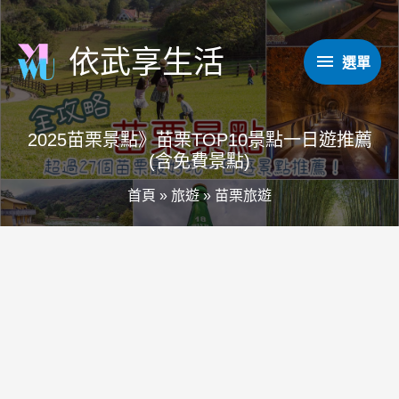
跳
至
依武享生活
選
選單
主
要
單
內
2025苗栗景點》苗栗TOP10景點一日遊推薦
容
(含免費景點)
首頁
»
旅遊
»
苗栗旅遊