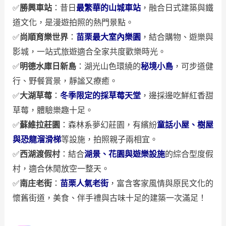
✅
勝興車站
：昔日
最繁華的山城車站
，融合日式建築與鐵
道文化，是漫遊拍照的熱門景點。
✅
尚順育樂世界
：
苗栗最大室內樂園
，結合購物、遊樂與
影城，一站式旅遊適合全家共度歡樂時光。
✅
明德水庫日新島
：湖光山色環繞的
秘境小島
，可步道健
行、野餐賞景，靜謐又療癒。
✅
大湖草莓
：
冬季限定的採草莓天堂
，邊採邊吃鮮紅香甜
草莓，體驗樂趣十足。
✅
蘇維拉莊園
：森林系夢幻莊園，有繽紛
童話小屋、樹屋
與恐龍溜滑梯
等設施，拍照親子兩相宜。
✅
西湖渡假村
：結合
湖景、花園與遊樂設施
的綜合型度假
村，適合休閒放空一整天。
✅
南庄老街
：
苗栗人氣老街
，富含客家風情與原民文化的
懷舊街道，美食、伴手禮與古味十足的建築一次滿足！