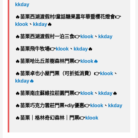
kkday
🔥
苗栗西湖渡假村/童話糖果嘉年華暨櫻花燈會👉
klook
、
kkday
🔥
🔥
苗栗西湖渡假村一泊三食👉
klook
、
kkday
🔥
苗栗飛牛牧場👉
klook
、
kkday
🔥
🔥
苗栗哈比丘茶樹森林門票👉
klook
🔥
🔥
苗栗卓也小屋門票（可折抵消費）👉
klook
、
kkday
🔥
🔥
苗栗南庄蘇維拉莊園門票👉
klook
、
kkday
🔥
🔥
苗栗巧克力雲莊門票+diy優惠👉
klook
、
kkday
🔥
苗栗｜格林奇幻森林｜門票👉
klook