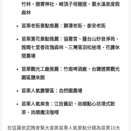
竹林、通霄神社、崎頂子母隧道、雲水溫泉度假
森林
苗栗老街景點推薦：獅潭老街、泰安老街
苗栗賞花景點推薦：協雲宮、蓮台山妙音淨苑、
雅聞七里香玫瑰森林、三灣落羽松秘境、花露休
閒農場
苗栗觀光工廠推薦：竹南啤酒廠、台鹽通霄觀光
園區鹽來館
苗栗人氣露營區：自然圈農場
苗栗人氣美食：江技舊記、尚順點心坊港式飲
茶、尚順魔法咖哩
在這篇依武媽會幫大家將苗栗人氣景點分類為苗栗10大