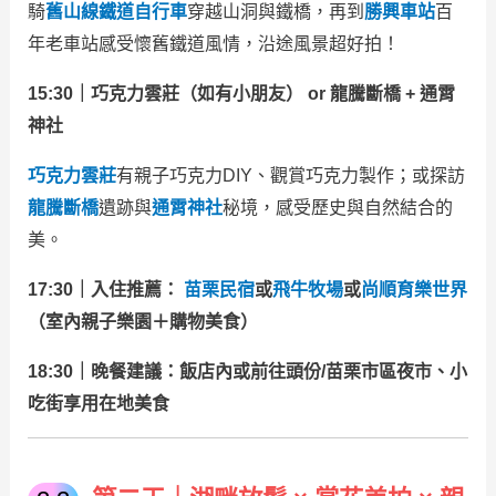
騎
舊山線鐵道自行車
穿越山洞與鐵橋，再到
勝興車站
百
年老車站感受懷舊鐵道風情，沿途風景超好拍！
15:30｜巧克力雲莊（如有小朋友） or 龍騰斷橋 + 通霄
神社
巧克力雲莊
有親子巧克力DIY、觀賞巧克力製作；或探訪
龍騰斷橋
遺跡與
通霄神社
秘境，感受歷史與自然結合的
美。
17:30｜入住推薦：
苗栗民宿
或
飛牛牧場
或
尚順育樂世界
（室內親子樂園＋購物美食）
18:30｜晚餐建議：飯店內或前往頭份/苗栗市區夜市、小
吃街享用在地美食