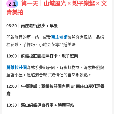
第一天｜山城風光 × 親子樂趣 × 文
青美拍
08:30｜南庄老街散步 + 早餐
開啟旅程的第一站！感受
南庄老街
懷舊客家風情，品嚐
桂花釀、芋粿巧、小吃豆花等地道美味。
10:00｜蘇維拉莊園拍照打卡、親子遊樂
蘇維拉莊園
森林系夢幻莊園，有彩虹樹屋、滑索遊戲與
童話小屋，是超適合親子或情侶的自然系景點。
12:00｜午餐建議：蘇維拉莊園內用 or 南庄山產料理餐
廳
13:30｜舊山線鐵道自行車 + 勝興車站