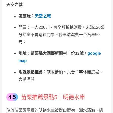
天空之城
怎麼玩：
天空之城
門
票：一人200元，可全額折抵消費。未滿120公
分幼童不需購買門票。停車清潔費一台汽車50
元。
地址：苗栗縣大湖鄉新開村十份33號。
google
map
附近景點推薦：
龍騰斷橋、六合草莓休閒農場、
大湖酒莊
苗栗推薦景點5｜明德水庫
位於苗栗頭屋鄉的明德水庫被群山環抱，湖水清澈，過