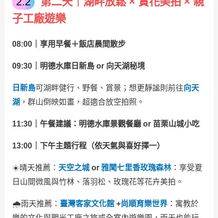
第二天｜湖畔放鬆 × 賞花美拍 × 親
子工廠遊樂
08:00｜享用早餐＋飯店晨間散步
09:30｜明德水庫日新島 or 向天湖秘境
日新島
可湖畔健行、野餐、賞景；想更靜謐則前往
向天
湖
，群山倒映如畫，超適合放空拍照。
11:30｜午餐建議：明德水庫景觀餐廳 or 苗栗山城小吃
13:00｜下午主題行程（依天氣與喜好擇一）
☀️晴天推薦：
天空之城
or
雅聞七里香玫瑰森林
：享受夏
日山間微風與竹林、落羽松、玫瑰花等花卉美拍。
🌧雨天推薦：
臺灣客家文化館
+
尚順育樂世界
：寓教於
樂的文化與觀光工廠之旅或全室內遊樂園，雨天也能玩