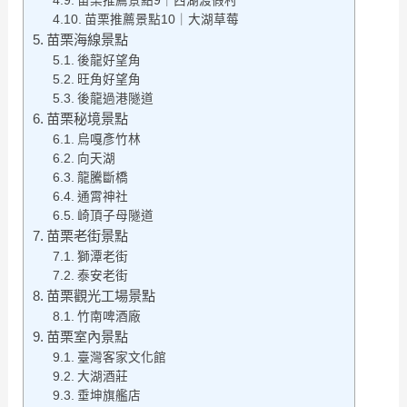
苗栗推薦景點9｜西湖渡假村
苗栗推薦景點10｜大湖草莓
苗栗海線景點
後龍好望角
旺角好望角
後龍過港隧道
苗栗秘境景點
烏嘎彥竹林
向天湖
龍騰斷橋
通霄神社
崎頂子母隧道
苗栗老街景點
獅潭老街
泰安老街
苗栗觀光工場景點
竹南啤酒廠
苗栗室內景點
臺灣客家文化館
大湖酒莊
垂坤旗艦店