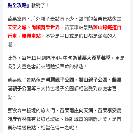
點全攻略』
就對了！
苗栗室內、戶外親子景點真不少，熱門的苗栗景點像是
天空之城、尚順育樂世界
，苗栗車站景點
舊山線鐵道自
行車
、
勝興車站
，不管是平日或是假日都是滿滿的人
潮。
此外，每年11月到隔年4月中旬為
苗栗大湖草莓季
，更是
吸引大量遊客前來體驗採草莓的樂趣！
苗栗親子景點像是
灣麗親子公園、獅山親子公園、貓裏
喵親子公園
等三大特色親子公園都相當受到家庭客喜
愛。
喜歡森林秘境的旅人們，
苗栗南庄向天湖、苗栗泰安烏
嘎彥竹林
都有著綠意環繞、遠離城囂的幽靜之美，是苗
栗秘境級景點，相當值得一遊呢！