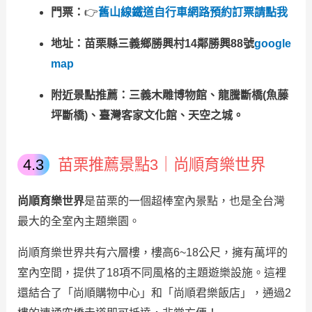
門票：
👉
舊山線鐵道自行車網路預約訂票請點我
地址：苗栗縣三義鄉勝興村14鄰勝興88號
google
map
附近景點推薦：三義木雕博物館、龍騰斷橋(魚藤
坪斷橋)、臺灣客家文化館、天空之城。
苗栗推薦景點3｜尚順育樂世界
尚順育樂世界
是苗栗的一個超棒室內景點，也是全台灣
最大的全室內主題樂園。
尚順育樂世界共有六層樓，樓高6~18公尺，擁有萬坪的
室內空間，提供了18項不同風格的主題遊樂設施。這裡
還結合了「尚順購物中心」和「尚順君樂飯店」，通過2