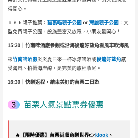
得開心。
👨‍👩‍👧親子推薦：
貓裏喵親子公園
or
灣麗親子公園
：大
型免費親子公園，設施豐富又放電，小朋友最開心！
15:30｜竹南啤酒廠參觀或沿海後龍好望角看風車吹海風
來
竹南啤酒廠
炎炎夏日來一杯冰涼啤酒或
後龍好望角
感
受海風、拍攝海岸線，是完美的旅程收尾。
16:30｜快樂返程，結束美好的苗栗二日遊
苗栗人氣景點票券優惠
🔥
【限時優惠】苗栗尚順育樂世界👉
klook
、