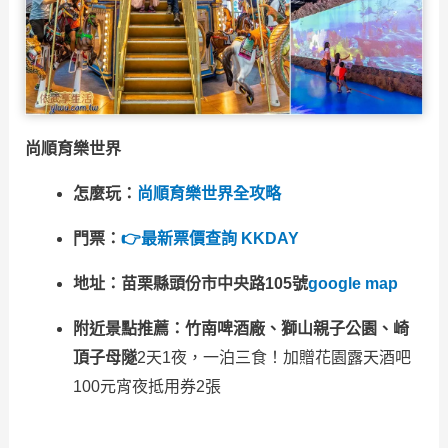
尚順育樂世界
怎麼玩：
尚順育樂世界全攻略
門票：
👉最新票價查詢 KKDAY
地址：苗栗縣頭份市中央路105號
google map
附近景點推薦：竹南啤酒廠、獅山親子公園、崎
頂子母隧
2天1夜，一泊三食！加贈花園露天酒吧
100元宵夜抵用券2張