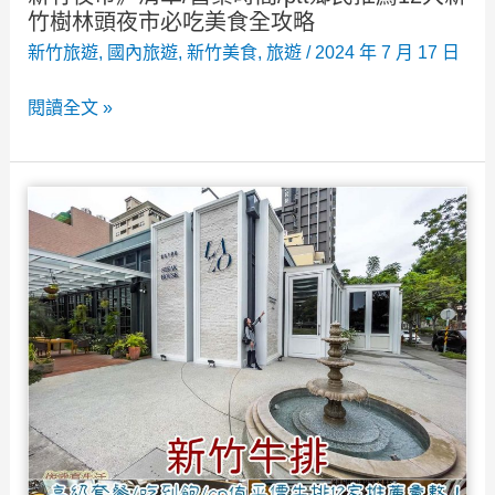
錯
竹樹林頭夜市必吃美食全攻略
過
新竹旅遊
,
國內旅遊
,
新竹美食
,
旅遊
/
2024 年 7 月 17 日
必
新
閱讀全文 »
買
竹
伴
夜
手
市》
禮
清
單/
營
業
時
間/ptt
鄉
民
推