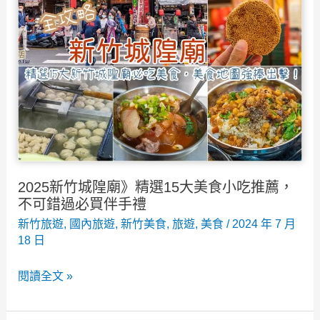
2025新竹城隍廟》精選15大美食小吃推薦，
不可錯過必買伴手禮
新竹旅遊
,
國內旅遊
,
新竹美食
,
旅遊
,
美食
/
2024 年 7 月
18 日
2025
閱讀全文 »
新
竹