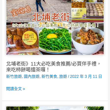
星
等
巴
套
克
餐
新
竹
動
物
園
門
北埔老街》11大必吃美食推薦/必買伴手禮，
市
來吃柿餅喝擂茶囉！
~
新竹旅遊
,
國內旅遊
,
新竹美食
,
旅遊
/
2022 年 3 月 11 日
網
北
閱讀全文 »
美
埔
咖
老
啡
街》