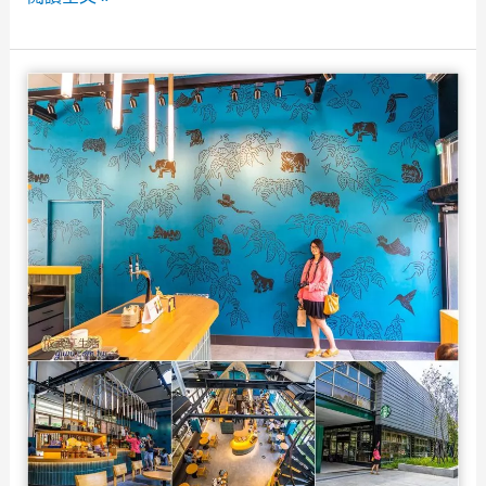
看，
斯
喝
卡
下
尼
午
尼
茶
新
看
竹
火
竹
車
科
的
店》
好
竹
地
科
方！
人
含
聚
交
餐
通、
及
停