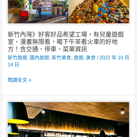
吃
~
美
菜
食、
單/
溜
交
新竹內灣》好客好品希望工場，有兒童遊戲
小
通/
室、漫畫無限看，喝下午茶看火車的好地
孩
仙
方！含交通、停車、菜單資訊
的
草
新竹旅遊
,
國內旅遊
,
新竹美食
,
旅遊
,
美食
/
2022 年 10 月
14 日
好
凍
去
diy
新
閱讀全文 »
處！
體
竹
驗/
內
還
灣》
有
好
黑
客
膠
好
唱