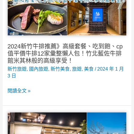
薦
12
大
新
竹
2024新竹牛排推薦》高級套餐、吃到飽、cp
樹
值平價牛排12家彙整懶人包！竹北藍佐牛排
林
館米其林般的高級享受！
頭
新竹旅遊
,
國內旅遊
,
新竹美食
,
旅遊
,
美食
/
2024 年 1 月
3 日
夜
市
2024
閱讀全文 »
必
新
吃
竹
美
牛
食
排
全
推