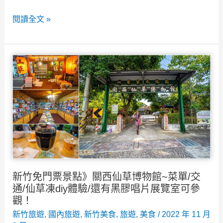
家
2023
閱讀全文 »
彙
新
整
竹
懶
景
人
觀
包！
餐
竹
廳》
北
16
藍
家
佐
新
牛
竹
排
新竹免門票景點》關西仙草博物館~菜單/交
秘
館
通/仙草凍diy體驗/還有黑膠唱片展覽室可參
境
米
觀！
餐
其
新竹旅遊
,
國內旅遊
,
新竹美食
,
旅遊
,
美食
/
2022 年 11 月
廳/