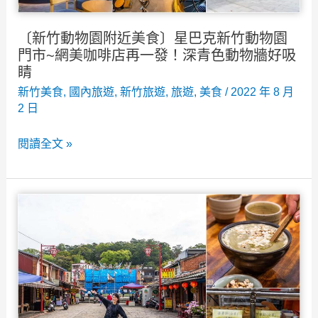
新
車、
竹
菜
〔新竹動物園附近美食〕星巴克新竹動物園
家
門市~網美咖啡店再一發！深青色動物牆好吸
單
庭
睛
資
聚
新竹美食
,
國內旅遊
,
新竹旅遊
,
旅遊
,
美食
/
2022 年 8 月
訊
2 日
餐
的
〔新
閱讀全文 »
好
竹
選
動
擇，
物
主
園
餐
附
+149
近
元
美
可
食〕
升