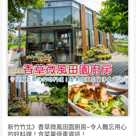
店
11
再
大
一
必
發！
吃
深
美
青
食
色
推
動
薦/
物
必
牆
買
好
伴
吸
手
睛
禮，
來
新竹竹北》香草微風田園廚房~令人難忘用心
吃
的好料理！含菜單停車資訊！