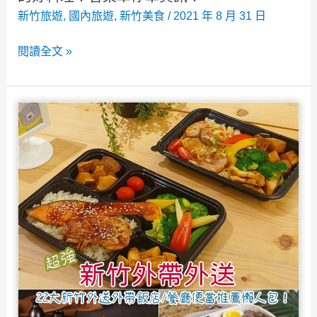
柿
新竹旅遊
,
國內旅遊
,
新竹美食
/
2021 年 8 月 31 日
餅
新
閱讀全文 »
喝
竹
擂
竹
茶
北》
囉！
香
草
微
風
田
園
廚
房
~