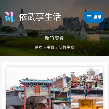
跳
至
依武享生活
選
選單
主
要
單
內
新竹美食
容
首頁
»
美食
»
新竹美食