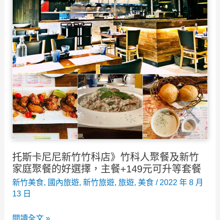
品
片
希
展
望
覽
工
室
場，
可
有
參
兒
觀！
童
遊
戲
室、
托斯卡尼尼新竹竹科店》竹科人聚餐及新竹
漫
家庭聚餐的好選擇，主餐+149元可升等套餐
畫
新竹美食
,
國內旅遊
,
新竹旅遊
,
旅遊
,
美食
/
2022 年 8 月
無
13 日
限
托
閱讀全文 »