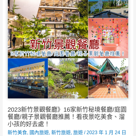
攻
薦》
略
高
級
套
餐、
吃
到
飽、
cp
值
平
價
2023新竹景觀餐廳》16家新竹秘境餐廳/庭園
牛
餐廳/親子景觀餐廳推薦！看夜景吃美食、溜
排
小孩的好去處！
12
新竹美食
,
國內旅遊
,
新竹旅遊
,
旅遊
/
2023 年 1 月 24 日