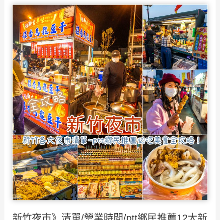
城
隍
廟》
精
選
15
大
美
食
小
吃
推
薦，
不
可
新竹夜市》清單/營業時間/ptt鄉民推薦12大新