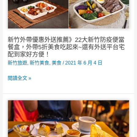
令
人
難
忘
用
新竹外帶優惠外送推薦》22大新竹防疫便當
心
餐盒，外帶5折美食吃起來~還有外送平台宅
的
配到家好方便！
好
新竹旅遊
,
新竹美食
,
美食
/
2021 年 6 月 4 日
料
新
閱讀全文 »
理！
竹
含
外
菜
帶
單
優
停
惠
車
外
資