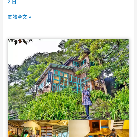
林
2 日
庭
般
園
新
閱讀全文 »
的
餐
竹
高
廳/
免
級
親
門
享
子
票
受！
景
景
觀
點》
餐
關
廳
西
推
仙
薦！
草
看
博
夜
物
景
館