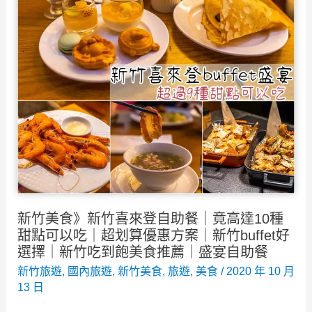
送
訊！
推
薦》
22
大
新
竹
防
疫
便
當
新竹美食》新竹喜來登自助餐｜竟高達10種
餐
甜點可以吃｜超划算優惠方案｜新竹buffet好
盒，
選擇｜新竹吃到飽美食推薦｜盛宴自助餐
外
新竹旅遊
,
國內旅遊
,
新竹美食
,
旅遊
,
美食
/
2020 年 10 月
13 日
帶
5