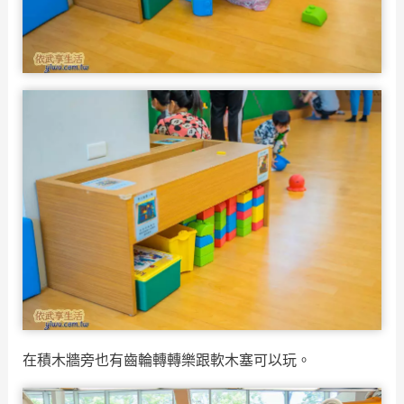
在積木牆旁也有齒輪轉轉樂跟軟木塞可以玩。