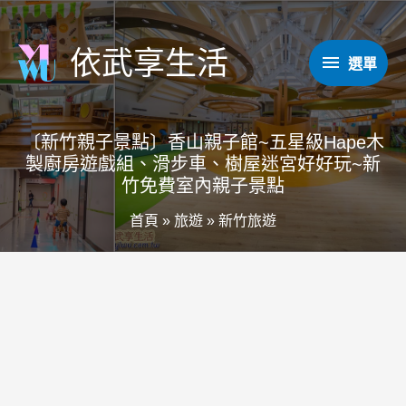
跳
至
依武享生活
選
選單
主
要
單
內
〔新竹親子景點〕香山親子館~五星級Hape木
容
製廚房遊戲組、滑步車、樹屋迷宮好好玩~新
竹免費室內親子景點
首頁
»
旅遊
»
新竹旅遊