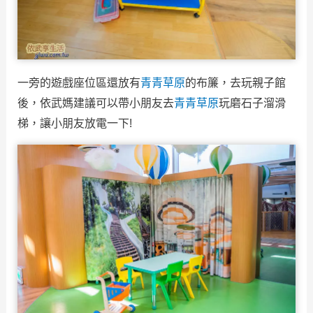
一旁的遊戲座位區還放有
青青草原
的布簾，去玩親子館
後，依武媽建議可以帶小朋友去
青青草原
玩磨石子溜滑
梯，讓小朋友放電一下!