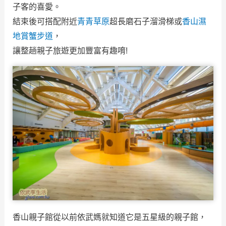
子客的喜愛。
結束後可搭配附近
青青草原
超長磨石子溜滑梯或
香山濕
地賞蟹步道
，
讓整趟親子旅遊更加豐富有趣唷!
香山親子館從以前依武媽就知道它是五星級的親子館，