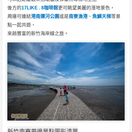
後方的
17LIKE . 8咖啡館
更可眺望美麗的溼地景色，
周邊可連結
港南運河公園
或是
南寮漁港
、
魚鱗天梯
等景
點一起共遊，
來趟豐富的新竹海岸線之旅。
新竹南寮周邊景點圖形清單