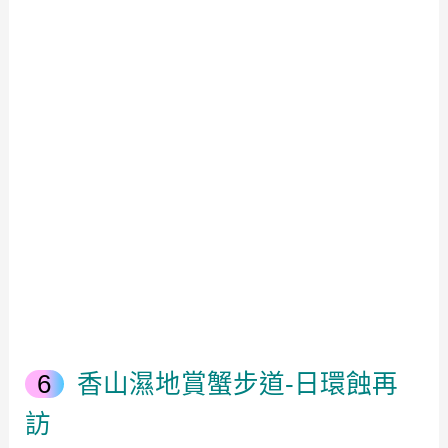
香山濕地賞蟹步道-日環蝕再
訪