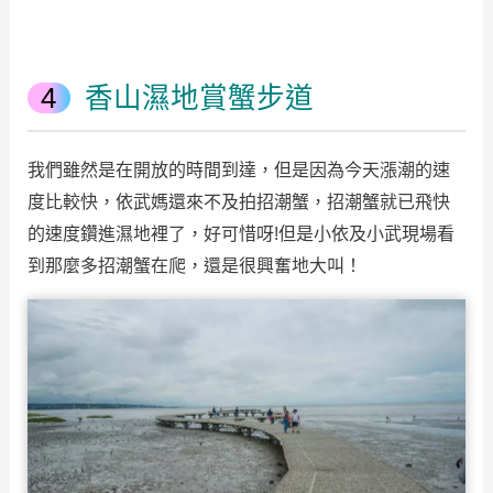
香山濕地賞蟹步道
我們雖然是在開放的時間到達，但是因為今天漲潮的速
度比較快，依武媽還來不及拍招潮蟹，招潮蟹就已飛快
的速度鑽進濕地裡了，好可惜呀!但是小依及小武現場看
到那麼多招潮蟹在爬，還是很興奮地大叫！