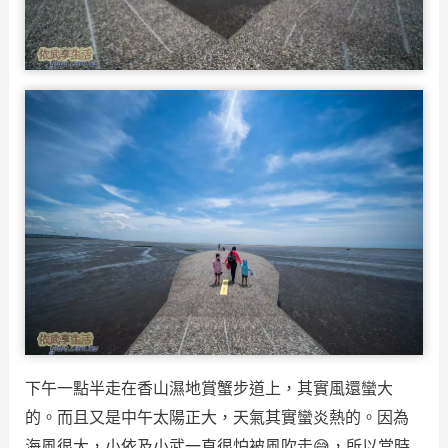
下午一點半走在香山濕地賞蟹步道上，其實風還蠻大
的。而且又是中午太陽正大，天氣其實蠻炎熱的。因為
海風很大，小依及小武一直很怕被風吹走😅，所以當時