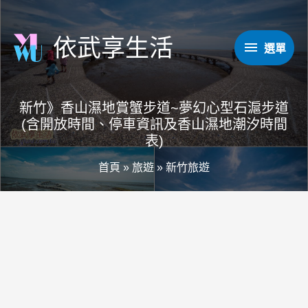
跳
至
依武享生活
選
選單
主
要
單
內
新竹》香山濕地賞蟹步道~夢幻心型石滬步道
容
(含開放時間、停車資訊及香山濕地潮汐時間
表)
首頁
»
旅遊
»
新竹旅遊