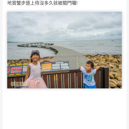
地賞蟹步道上待沒多久就被關門囉!