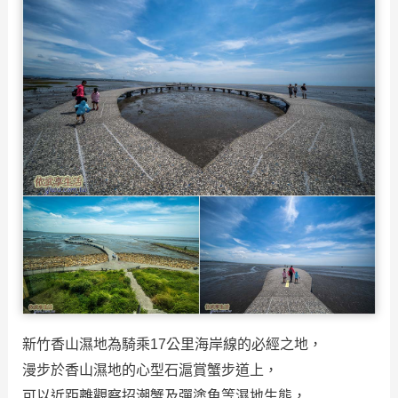
新竹香山濕地為騎乘17公里海岸線的必經之地，
漫步於香山濕地的心型石滬賞蟹步道上，
可以近距離觀察招潮蟹及彈塗魚等濕地生態，