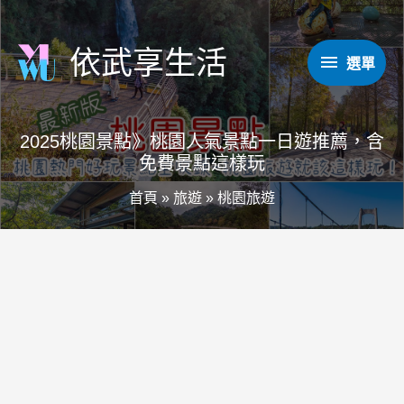
跳
至
依武享生活
選
選單
主
要
單
內
2025桃園景點》桃園人氣景點一日遊推薦，含
容
免費景點這樣玩
首頁
»
旅遊
»
桃園旅遊