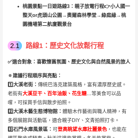
桃園景點一日遊路線3：親子放電行程👉小人國一
整天or虎頭山公園→奧爾森林學堂→綠庭緣→桃
園機場第二航廈觀景台
路線1：歷史文化放鬆行程
✅
適合對象：
喜歡懷舊氛圍、歷史文化與自然風景的旅人
🔅建議行程順序與亮點
：
1️⃣大溪老街：
傳統巴洛克建築風格，富有濃厚歷史感。
老街有
大溪豆干、百年油飯、花生糖
…等美食可以品
嚐，可採買手信與散步拍照。
2️⃣大溪木藝生態博物館：
體驗木作藝術與職人精神，有
多個展館與活動區，適合親子DIY、文青拍照打卡。
3️⃣石門水庫風景區：
可
登高眺望水庫壯麗景色
，也能在