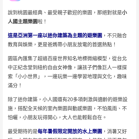
說到桃園最經典、最受親子歡迎的樂園，那絕對就是
小
人國主題樂園
啦！
這是亞洲第一座以迷你建築為主題的遊樂園
，不只融合
教育與娛樂，更是爸媽帶小朋友放電的首選熱點！
園區內匯集了超過百座世界知名地標微縮模型，從台北
中正紀念堂到紐約自由女神像，讓孩子們像巨人一樣探
索「小小世界」，一邊玩樂一邊學習地理與文化，趣味
滿分！
除了迷你建築，小人國還有20多項刺激與適齡的遊樂設
施，搭配全天候的室內樂園與動感樂園，不怕風雨、不
怕曬，小朋友玩得開心，大人也能輕鬆自在。
最受期待的是
每年暑假限定開放的水上樂園
，消暑又好