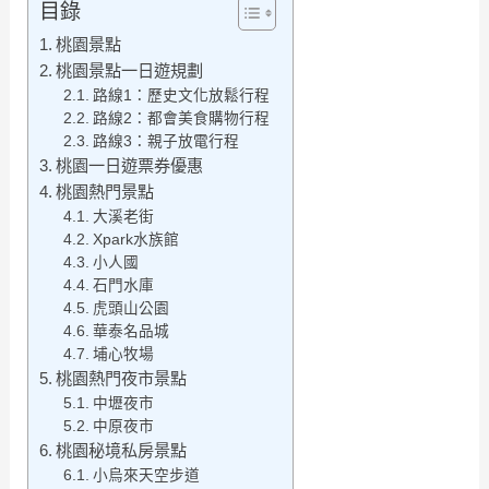
目錄
桃園景點
桃園景點一日遊規劃
路線1：歷史文化放鬆行程
路線2：都會美食購物行程
路線3：親子放電行程
桃園一日遊票券優惠
桃園熱門景點
大溪老街
Xpark水族館
小人國
石門水庫
虎頭山公園
華泰名品城
埔心牧場
桃園熱門夜市景點
中壢夜市
中原夜市
桃園秘境私房景點
小烏來天空步道