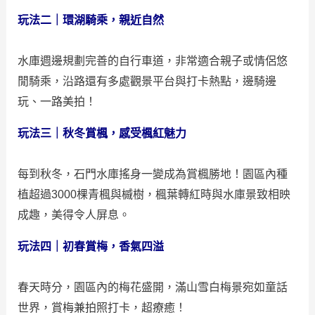
玩法二｜環湖騎乘，親近自然
水庫週邊規劃完善的自行車道，非常適合親子或情侶悠
閒騎乘，沿路還有多處觀景平台與打卡熱點，邊騎邊
玩、一路美拍！
玩法三｜秋冬賞楓，感受楓紅魅力
每到秋冬，石門水庫搖身一變成為賞楓勝地！園區內種
植超過3000棵青楓與槭樹，楓葉轉紅時與水庫景致相映
成趣，美得令人屏息。
玩法四｜初春賞梅，香氣四溢
春天時分，園區內的梅花盛開，滿山雪白梅景宛如童話
世界，賞梅兼拍照打卡，超療癒！