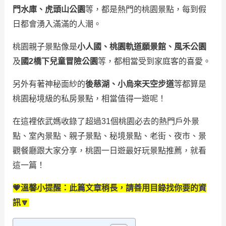
門水庫、虎頭山公園
等，都是熱門的桃園景點，每到假
日都會湧入滿滿的人潮。
桃園親子景點像是
小人國
、
桃園軌道願景館、風禾公園
及
國2橋下兒童冒險公園
等，都相當受到家庭客的喜愛。
另外有著神秘面紗的
後慈湖、小烏來天空步道
等都算是
桃園秘境級的私房景點，相當值得一遊呢！
在這裡依武媽收錄了超過31個桃園必去的熱門戶外景
點、室內景點、親子景點、秘境景點、老街、夜市、景
觀餐廳跟大家分享，桃園一日遊最好玩景點推薦，就看
這一篇！
💗溫馨小提醒：此篇文章稍長，請善用目錄找你要的資
訊🔽