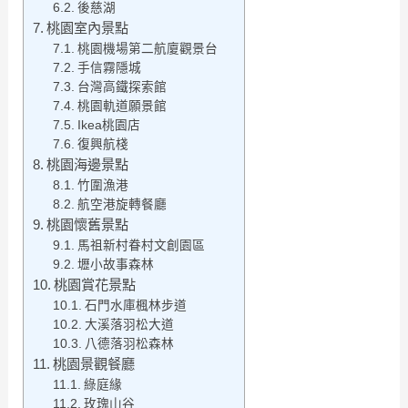
後慈湖
桃園室內景點
桃園機場第二航廈觀景台
手信霧隱城
台灣高鐵探索館
桃園軌道願景館
Ikea桃園店
復興航棧
桃園海邊景點
竹圍漁港
航空港旋轉餐廳
桃園懷舊景點
馬祖新村眷村文創園區
壢小故事森林
桃園賞花景點
石門水庫楓林步道
大溪落羽松大道
八德落羽松森林
桃園景觀餐廳
綠庭緣
玫瑰山谷