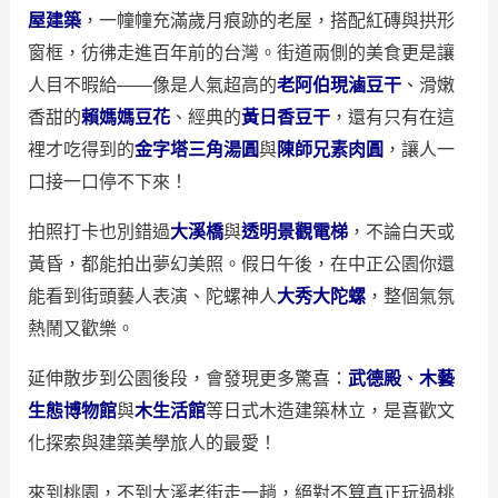
屋建築
，一幢幢充滿歲月痕跡的老屋，搭配紅磚與拱形
窗框，彷彿走進百年前的台灣。街道兩側的美食更是讓
人目不暇給——像是人氣超高的
老阿伯現滷豆干
、滑嫩
香甜的
賴媽媽豆花
、經典的
黃日香豆干
，還有只有在這
裡才吃得到的
金字塔三角湯圓
與
陳師兄素肉圓
，讓人一
口接一口停不下來！
拍照打卡也別錯過
大溪橋
與
透明景觀電梯
，不論白天或
黃昏，都能拍出夢幻美照。假日午後，在中正公園你還
能看到街頭藝人表演、陀螺神人
大秀大陀螺
，整個氣氛
熱鬧又歡樂。
延伸散步到公園後段，會發現更多驚喜：
武德殿
、
木藝
生態博物館
與
木生活館
等日式木造建築林立，是喜歡文
化探索與建築美學旅人的最愛！
來到桃園，不到大溪老街走一趟，絕對不算真正玩過桃