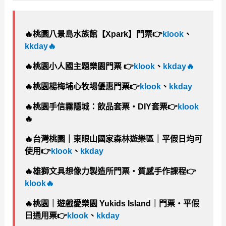
🔥
桃園八景島水族館【Xpark】門票👉
klook
、
kkday
🔥
🔥
桃園小人國主題樂園門票 👉
klook
、
kkday
🔥
🔥
桃園楊梅埔心牧場優惠門票👉
klook
、
kkday
🔥
桃園手信霧隱城：飲品套票・DIY套票👉
klook
🔥
🔥
台灣桃園｜東眼山國家森林遊樂區｜平假日均可
使用👉
klook
、
kkday
🔥
雄獅文具想像力製造所門票・質感手作課程👉
klook
🔥
🔥
桃園｜遊戲愛樂園 Yukids Island｜門票・平假
日通用票👉
klook
、
kkday