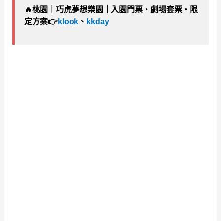
🔥
桃園｜巧虎夢想樂園｜入園門票・劇場套票・限
定方案👉
klook
、
kkday