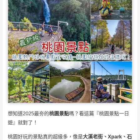
想知道2025最夯的
桃園景點
嗎？看這篇『桃園景點一日
遊』就對了！
桃園好玩的景點真的超級多，像是
大溪老街、Xpark、石