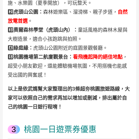
施、水樂園（夏季開放），可玩整天。
2️⃣虎頭山公園：
森林遊樂區、溜滑梯、親子步道，
自然
放電首選
。
3️⃣奧爾森林學堂（虎頭山內）：
童話風格的森林木屋與
大樹造景，適合小孩跑跳與拍照。
4️⃣綠庭緣：
虎頭山公園附近的庭園景觀餐廳。
5️⃣桃園機場第二航廈觀景台：
看飛機起降的絕佳地點
，
超受小朋友歡迎，
還能體驗機場氛圍，不用搭機也能感
受出國的興奮感！
以上是依武媽幫大家整理出的3條超夯桃園
旅遊路線，大
家可以依照自己的需求再加以增加或刪減，排出屬於自
己的桃園一日遊行程唷！
桃園一日遊票券優惠