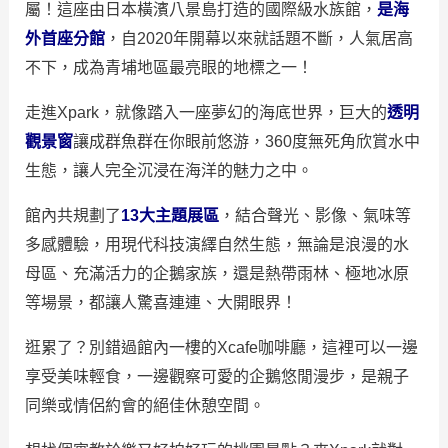
屬！這座由日本橫濱八景島打造的國際級水族館，
是海
外首座分館
，自2020年開幕以來就話題不斷，人氣居高
不下，成為青埔地區最亮眼的地標之一！
走進Xpark，就像踏入一座夢幻的海底世界，巨大的
透明
觀景窗
讓成群魚群在你眼前悠游，360度無死角欣賞水中
生態，讓人完全沉浸在海洋的魅力之中。
館內共規劃了
13大主題展區
，結合聲光、影像、氣味等
多感體驗，用現代科技演繹自然生態，無論是浪漫的水
母區、充滿活力的企鵝家族，還是熱帶雨林、極地冰原
等場景，都讓人驚喜連連、大開眼界！
逛累了？別錯過館內一樓的Xcafe咖啡廳，這裡可以一邊
享受美味輕食，一邊觀察可愛的企鵝悠閒漫步，是親子
同樂或情侶約會的絕佳休憩空間。