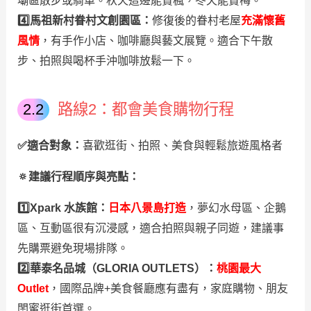
壩區散步或騎車。秋天這邊能賞楓，冬天能賞梅。
4️⃣馬祖新村眷村文創園區：
修復後的眷村老屋
充滿懷舊
風情
，有手作小店、咖啡廳與藝文展覽。適合下午散
步、拍照與喝杯手沖咖啡放鬆一下。
路線2：都會美食購物行程
✅
適合對象：
喜歡逛街、拍照、美食與輕鬆旅遊風格者
🔅建議行程順序與亮點
：
1️⃣Xpark 水族館：
日本八景島打造
，夢幻水母區、企鵝
區、互動區很有沉浸感，適合拍照與親子同遊，建議事
先購票避免現場排隊。
2️⃣華泰名品城（GLORIA OUTLETS）：
桃園最大
Outlet
，國際品牌+美食餐廳應有盡有，家庭購物、朋友
閨蜜逛街首選。